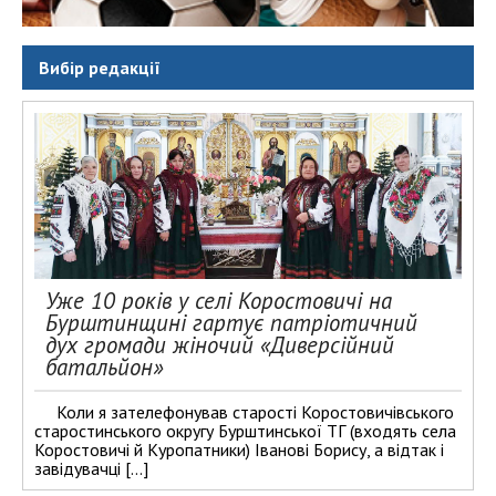
Вибір редакції
Уже 10 років у селі Коростовичі на
Бурштинщині гартує патріотичний
дух громади жіночий «Диверсійний
батальйон»
Коли я зателефонував старості Коростовичівського
старостинського округу Бурштинської ТГ (входять села
Коростовичі й Куропатники) Іванові Борису, а відтак і
завідувачці […]