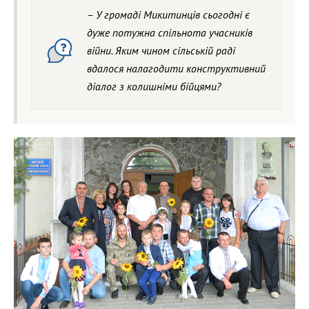
– У громаді Микитинців сьогодні є
дуже потужна спільнота учасників
війни. Яким чином сільській раді
вдалося налагодити конструктивний
діалог з колишніми бійцями?