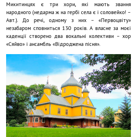
Микитинцях є три хори, які мають звання
народного (недарма ж на гербі села є і соловейко! –
Авт.). До речі, одному з них – «Первоцвіту»
незабаром сповниться 130 років. А власне за моєї
каденції створено два вокальні колективи – хор
«Сяйво» і ансамбль «Відроджена пісня».