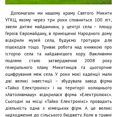
Допомагали ми нашому храму Святого Микити
УГКЦ, якому через три роки сповниться 100 літ,
звели дитячі майданчики, у центрі села – площу
Героїв Євромайдану, в приміщенні Народного дому
відкрили музей села, будуємо тротуари для
пішоходів тощо. Триває робота над книжкою про
історію села та найдавнішого хору. Важливими
подіями стало затвердження 2008 року
генерального плану Микитинців та цьогорічне
оцифрування меж села. У роки моєї каденції мали
дві великі інвестиції – збудувала завод фірма
«Тайко Електронікс» і на території колишнього
«Автоливмашу» відкрилася фірма «Електролюкс».
Сьогодні на місці «Тайко Електронікс» провадить
діяльність одна з німецьких фірм. А це великі
надходження до сільського бюджету. Коли в травні