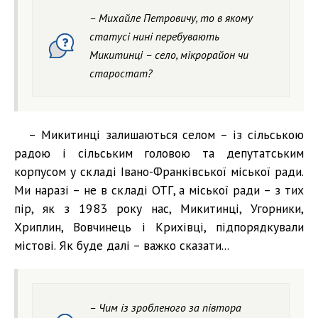
– Михайле Петровичу, то в якому
статусі нині перебувають
Микитинці – село, мікрорайон чи
старостат?
– Микитинці залишаються селом – із сільською
радою і сільським головою та депутатським
корпусом у складі Івано-Франківської міської ради.
Ми наразі – не в складі ОТГ, а міської ради – з тих
пір, як з 1983 року нас, Микитинці, Угорники,
Хриплин, Вовчинець і Крихівці, підпорядкували
містові. Як буде далі – важко сказати...
– Чим із зробленого за півтора