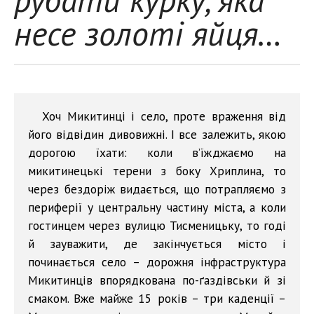
несе золоті яйця…
Хоч Микитинці і село, проте враження від
його відвідин дивовижні. І все залежить, якою
дорогою їхати: коли в’їжджаємо на
микитинецькі терени з боку Хриплина, то
через бездоріж видається, що потрапляємо з
периферії у центральну частину міста, а коли
гостинцем через вулицю Тисменицьку, то годі
й зауважити, де закінчується місто і
починається село – дорожня інфраструктура
Микитинців впорядкована по-ґаздівськи й зі
смаком. Вже майже 15 років – три каденції –