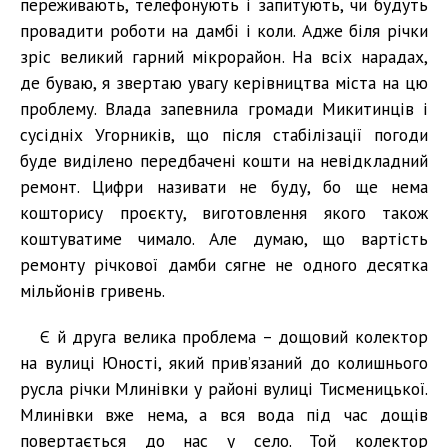
переживають, телефонують і запитують, чи будуть
провадити роботи на дамбі і коли. Адже біля річки
зріс великий гарний мікрорайон. На всіх нарадах,
де буваю, я звертаю увагу керівництва міста на цю
проблему. Влада запевнила громади Микитинців і
сусідніх Угорників, що після стабілізації погоди
буде виділено передбачені кошти на невідкладний
ремонт. Цифри називати не буду, бо ще нема
кошторису проєкту, виготовлення якого також
коштуватиме чимало. Але думаю, що вартість
ремонту річкової дамби сягне не одного десятка
мільйонів гривень.
Є й друга велика проблема – дощовий колектор
на вулиці Юності, який прив’язаний до колишнього
русла річки Млинівки у районі вулиці Тисменицької.
Млинівки вже нема, а вся вода під час дощів
повертається до нас у село. Той колектор