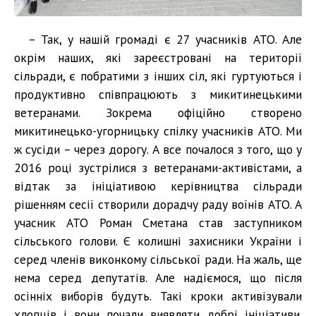
– Так, у нашій громаді є 27 учасників АТО. Але
окрім наших, які зареєстровані на території
сільради, є побратими з інших сіл, які гуртуються і
продуктивно співпрацюють з микитинецькими
ветеранами. Зокрема офіційно створено
микитинецько-угорницьку спілку учасників АТО. Ми
ж сусіди – через дорогу. А все почалося з того, що у
2016 році зустрілися з ветеранами-активістами, а
відтак за ініціативою керівництва сільради
рішенням сесії створили дорадчу раду воїнів АТО. А
учасник АТО Роман Сметана став заступником
сільського голови. Є колишні захисники України і
серед членів виконкому сільської ради. На жаль, ще
нема серед депутатів. Але надіємося, що після
осінніх виборів будуть. Такі кроки активізували
хлопців і вони почали виявляти добрі ініціативи.