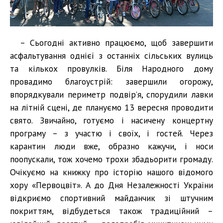
– Сьогодні активно працюємо, щоб завершити
асфальтування однієї з останніх сільських вулиць
та кількох провулків. Біля Народного дому
провадимо благоустрій: завершили огорожу,
впорядкували периметр подвір’я, спорудили лавки
на літній сцені, де плануємо 13 вересня проводити
свято. Звичайно, готуємо і насичену концертну
програму – з участю і своїх, і гостей. Через
карантин люди вже, образно кажучи, і носи
поопускали, тож хочемо трохи збадьорити громаду.
Очікуємо на книжку про історію нашого відомого
хору «Первоцвіт». А до Дня Незалежності України
відкриємо спортивний майданчик зі штучним
покриттям, відбудеться також традиційний –