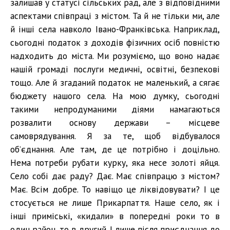
залишав у статусі сільських рад, але з відповідними
аспектами співпраці з містом. Та й не тільки ми, але
й інші села навколо Івано-Франківська. Наприклад,
сьогодні податок з доходів фізичних осіб повністю
надходить до міста. Ми розуміємо, що воно надає
нашій громаді послуги медичні, освітні, безпекові
тощо. Але й згаданий податок не маленький, а сягає
бюджету нашого села. На мою думку, сьогодні
такими непродуманими діями намагаються
розвалити основу держави – місцеве
самоврядування. Я за те, щоб відбувалося
об’єднання. Але там, де це потрібно і доцільно.
Нема потреби рубати курку, яка несе золоті яйця.
Село собі дає раду? Дає. Має співпрацю з містом?
Має. Всім добре. То навіщо це ліквідовувати? І це
стосується не лише Прикарпаття. Наше село, як і
інші приміські, «кидали» в попередні роки то в
один район, то в другий. І лише після приєднання до