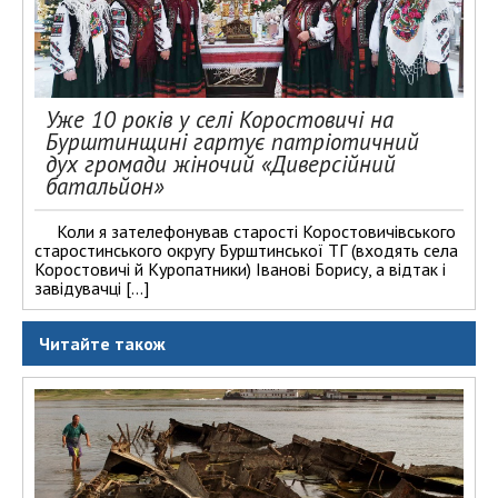
Уже 10 років у селі Коростовичі на
Бурштинщині гартує патріотичний
дух громади жіночий «Диверсійний
батальйон»
Коли я зателефонував старості Коростовичівського
старостинського округу Бурштинської ТГ (входять села
Коростовичі й Куропатники) Іванові Борису, а відтак і
завідувачці […]
Читайте також