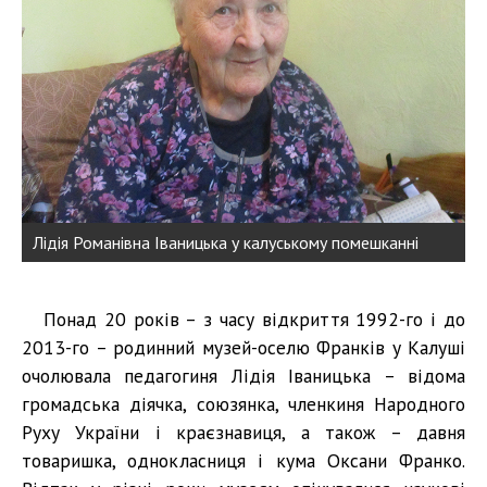
Лідія Романівна Іваницька у калуському помешканні
Понад 20 років – з часу відкриття 1992-го і до
2013-го – родинний музей-оселю Франків у Калуші
очолювала педагогиня Лідія Іваницька – відома
громадська діячка, союзянка, членкиня Народного
Руху України і краєзнавиця, а також – давня
товаришка, однокласниця і кума Оксани Франко.