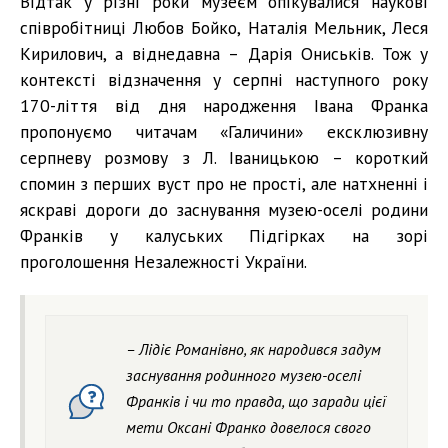
Відтак у різні роки музеєм опікувалися наукові
співробітниці Любов Бойко, Наталія Мельник, Леся
Кирилович, а віднедавна – Дарія Ониськів. Тож у
контексті відзначення у серпні наступного року
170-ліття від дня народження Івана Франка
пропонуємо читачам «Галичини» ексклюзивну
серпневу розмову з Л. Іваницькою – короткий
спомин з перших вуст про не прості, але натхненні і
яскраві дороги до заснування музею-оселі родини
Франків у калуських Підгірках на зорі
проголошення Незалежності України.
– Лідіє Романівно, як народився задум
заснування родинного музею-оселі
Франків і чи то правда, що заради цієї
мети Оксані Франко довелося свого