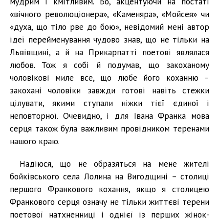
мудрим і кмітливим. Бо, акцентуючи на постаті
«вічного революціонера», «Каменяра», «Мойсея» чи
«духа, що тіло рве до бою», невідомий мені автор
ідеї перейменування чудово знав, що не тільки на
Львівщині, а й на Прикарпатті поетові являлася
любов. Тож я собі й подумав, що закоханому
чоловікові миле все, що любе його коханню –
закохані чоловіки завжди готові навіть стежки
цілувати, якими ступали ніжки тієї єдиної і
неповторної. Очевидно, і для Івана Франка мова
серця також була важливим провідником теренами
нашого краю.
Надіюся, що не образяться на мене жителі
бойківського села Лолина на Вигодщині – столиці
першого Франкового кохання, якщо я столицею
Франкового серця означу не тільки життєві терени
поетової натхненниці і однієї із перших жінок-