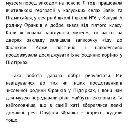
музеєм перед виходом на пенсію. Я тоді працювала
вчителькою географії у калуських селах Завій та
Підмихайля, у вечірній школі і школі №6 у Калуші. А
родину Франків я добре знала від п’ятого класу.
Коли ж почала завідувати музеєм, то часто на
дверях закладу залишала записочку «Іду до
Франків». Адже постійно і наполегливо
продовжувала досліджувати їхнє родинне коріння у
Підгірках.
Така робота давала добрі результати. Ми
навідувалися до тих чи інших представників
численної родини Франків у Підгірках, і вони нам
для музею передавали різні майбутні експонати. Та
найголовніше, що в самій хаті збереглися деякі
домашні речі Онуфрія Франка – корито, куделя
тощо.