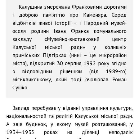
Калущина змережана Франковими дорогами
і доброю пам’яттю про Каменяра. Серед
відбитків живої історії – і Народний музей-
оселя родини Івана Франка комунального
закладу «Музейно-виставковий центр
Калуської міської ради» у колишніх
приміських Підгірках (нині – це мікрорайон
міста), відкритий 30 серпня 1992 року згідно
з відповідним рішенням (від 1989-го)
міськвиконкому, який тоді очолював Роман
Сушко.
Заклад перебуває у віданні управління культури,
національностей та релігій Калуської міської ради.
А звів будинок, у якому музей розташований, у
1934–1935 роках на ділянці неподалік