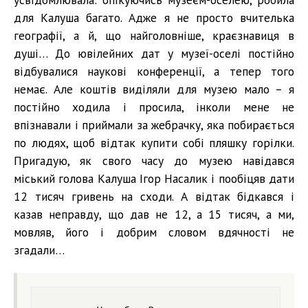
для Калуша багато. Адже я не просто вчителька
географії, а й, що найголовніше, краєзнавиця в
душі… До ювілейних дат у музеї-оселі постійно
відбувалися наукові конференції, а тепер того
немає. Але коштів виділяли для музею мало – я
постійно ходила і просила, інколи мене не
впізнавали і приймали за жебрачку, яка побирається
по людях, щоб відтак купити собі пляшку горілки.
Пригадую, як свого часу до музею навідався
міський голова Калуша Ігор Насалик і пообіцяв дати
12 тисяч гривень на сходи. А відтак бідкався і
казав неправду, що дав не 12, а 15 тисяч, а ми,
мовляв, його і добрим словом вдячності не
згадали…