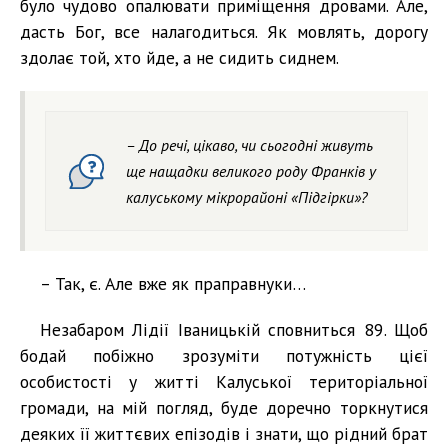
було чудово опалювати приміщення дровами. Але,
дасть Бог, все налагодиться. Як мовлять, дорогу
здолає той, хто йде, а не сидить сиднем.
– До речі, цікаво, чи сьогодні живуть
ще нащадки великого роду Франків у
калуському мікрорайоні «Підгірки»?
– Так, є. Але вже як праправнуки…
Незабаром Лідії Іваницькій сповниться 89. Щоб
бодай побіжно зрозуміти потужність цієї
особистості у житті Калуської територіальної
громади, на мій погляд, буде доречно торкнутися
деяких її життєвих епізодів і знати, що рідний брат