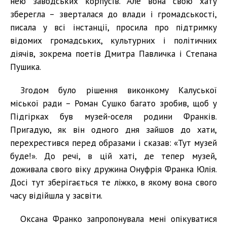
нею заводських корпусів. Але вона свою хату
зберегла – зверталася до влади і громадськості,
писала у всі інстанції, просила про підтримку
відомих громадських, культурних і політичних
діячів, зокрема поетів Дмитра Павличка і Степана
Пушика.
Згодом було рішення виконкому Калуської
міської ради – Роман Сушко багато зробив, щоб у
Підгірках був музей-оселя родини Франків.
Пригадую, як він одного дня зайшов до хати,
перехрестився перед образами і сказав: «Тут музей
буде!». До речі, в цій хаті, де тепер музей,
доживала свого віку дружина Онуфрія Франка Юлія.
Досі тут зберігається те ліжко, в якому вона свого
часу відійшла у засвіти.
Оксана Франко запропонувала мені опікуватися