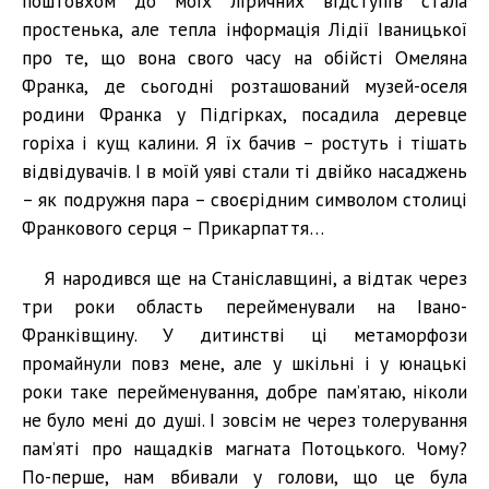
поштовхом до моїх ліричних відступів стала
простенька, але тепла інформація Лідії Іваницької
про те, що вона свого часу на обійсті Омеляна
Франка, де сьогодні розташований музей-оселя
родини Франка у Підгірках, посадила деревце
горіха і кущ калини. Я їх бачив – ростуть і тішать
відвідувачів. І в моїй уяві стали ті двійко насаджень
– як подружня пара – своєрідним символом столиці
Франкового серця – Прикарпаття…
Я народився ще на Станіславщині, а відтак через
три роки область перейменували на Івано-
Франківщину. У дитинстві ці метаморфози
промайнули повз мене, але у шкільні і у юнацькі
роки таке перейменування, добре пам’ятаю, ніколи
не було мені до душі. І зовсім не через толерування
пам’яті про нащадків магната Потоцького. Чому?
По-перше, нам вбивали у голови, що це була