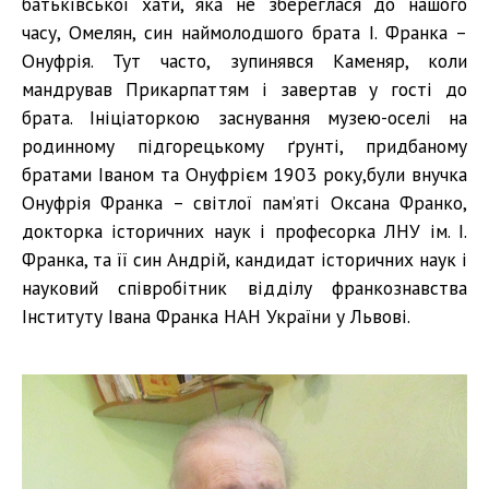
батьківської хати, яка не збереглася до нашого
часу, Омелян, син наймолодшого брата І. Франка –
Онуфрія. Тут часто, зупинявся Каменяр, коли
мандрував Прикарпаттям і завертав у гості до
брата. Ініціаторкою заснування музею-оселі на
родинному підгорецькому ґрунті, придбаному
братами Іваном та Онуфрієм 1903 року,були внучка
Онуфрія Франка – світлої пам’яті Оксана Франко,
докторка історичних наук і професорка ЛНУ ім. І.
Франка, та її син Андрій, кандидат історичних наук і
науковий співробітник відділу франкознавства
Інституту Івана Франка НАН України у Львові.