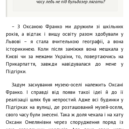
часу ледь не під бульдозер лягати?
– З Оксаною Франко ми дружили зі шкільних
років, а відтак і вищу освіту разом здобували у
Львові – я стала вчителькою географії, а вона
історикинею. Коли після заміжжя вона мешкала у
Києві чи за межами України, то, повертаючись на
Прикарпаття, завжди навідувалася до мене у
Підгірки.
Задум заснування музею-оселі належить Оксані
Франко. І справді від появи такої ідеї й до її
реалізації шлях був непростий. Адже всі будинки у
Підгірках на вулиці, де розташований музей-оселя,
свого часу були знесені. Така ж доля чекала і на хату
Оксани Омелянівни через спорудження поряд із