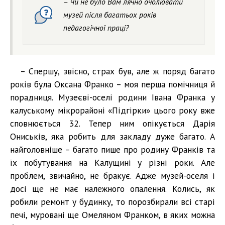
– Чи не було Вам лячно очолювати
музей після багатьох років
педагогічної праці?
– Спершу, звісно, страх був, але ж поряд багато
років була Оксана Франко – моя перша помічниця й
порадниця. Музеєві-оселі родини Івана Франка у
калуському мікрорайоні «Підгірки» цього року вже
сповнюється 32. Тепер ним опікується Дарія
Ониськів, яка робить для закладу дуже багато. А
найголовніше – багато пише про родину Франків та
їх побутування на Калущині у різні роки. Але
проблем, звичайно, не бракує. Адже музей-оселя і
досі ще не має належного опалення. Колись, як
робили ремонт у будинку, то порозбирали всі старі
печі, муровані ще Омеляном Франком, в яких можна