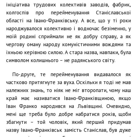
ініціатива трудових колективів заводів, фабрик,
колгоспів про перейменування Станіславської
області на Івано-Франківську. А все, що у ті роки
народжувалося колективно і водночас безіменно, у
моїй родині сприймали не як добру справу, а як
чергову оману народу комуністичними вождями та
їхньою керівною силою. А стара назва, навпаки, була
символом колишнього – не радянського світу.
По-друге, те перейменування видавалося як
частково притягнуте за вуха. Оскільки я тоді не мав
належних знань, то ніяк не міг второпати, чому наш
край має називатися Івано-Франківщиною, якщо
Іван Франко народився на Львівщині. Очевидно,
мені ще треба було добре набратися років, щоби
збагнути – той чоловік, який перший придумав
назву Івано-Франківськ замість Станіслав, був дуже