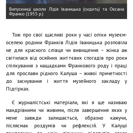
Випускниці школи Лідія Іваницька (сидить) та Оксана
Франко (1955 р.)
Тож про свої щасливі роки у часі опіки музеєм-
оселею родини Франків Лідія Іваницька розповіла
не для красного слівця чи вивищення – жінка аж
світилася від осяйних життєвих спогадів про роки
спілкування з нащадками Франкового роду і праці
для прослави рідного Калуша – живої причетності
до заснування і життя музейного закладу у
Підгірках.
Є журналістські матеріали, які я ще називаю
мандрівними чи живими, після завершення яких у
мене завжди залишається, образно кажучи,
післясмак роздумів чи рефлексій. У Калуші