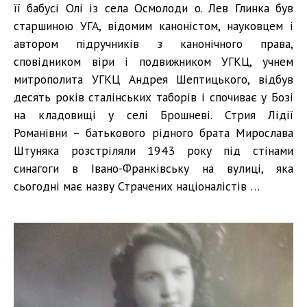
її бабусі Олі із села Осмолоди о. Лев Глинка був
старшиною УГА, відомим каноністом, науковцем і
автором підручників з канонічного права,
сповідником віри і подвижником УГКЦ, учнем
митрополита УГКЦ Андрея Шептицького, відбув
десять років сталінських таборів і спочиває у Бозі
на кладовищі у селі Брошневі. Стрия Лідії
Романівни – батькового рідного брата Мирослава
Штуняка розстріляли 1943 року під стінами
синагоги в Івано-Франківську на вулиці, яка
сьогодні має назву Страчених націоналістів …