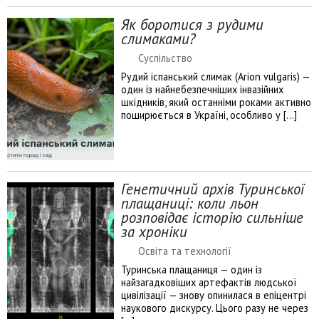
Як боротися з рудими
слимаками?
Суспільство
Рудий іспанський слимак (Arion vulgaris) —
один із найнебезпечніших інвазійних
шкідників, який останніми роками активно
поширюється в Україні, особливо у […]
Генетичний архів Туринської
плащаниці: коли льон
розповідає історію сильніше
за хроніки
Освіта та технології
Туринська плащаниця — один із
найзагадковіших артефактів людської
цивілізації — знову опинилася в епіцентрі
наукового дискурсу. Цього разу не через