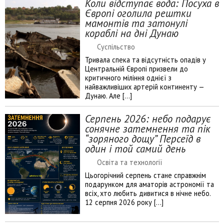
Коли відступає вода: Посуха в
Європі оголила рештки
мамонтів та затонулі
кораблі на дні Дунаю
Суспільство
Тривала спека та відсутність опадів у
Центральній Європі призвели до
критичного міління однієї з
найважливіших артерій континенту —
Дунаю. Але […]
Серпень 2026: небо подарує
сонячне затемнення та пік
“зоряного дощу” Персеїд в
один і той самий день
Освіта та технології
Цьогорічний серпень стане справжнім
подарунком для аматорів астрономії та
всіх, хто любить дивитися в нічне небо.
12 серпня 2026 року […]