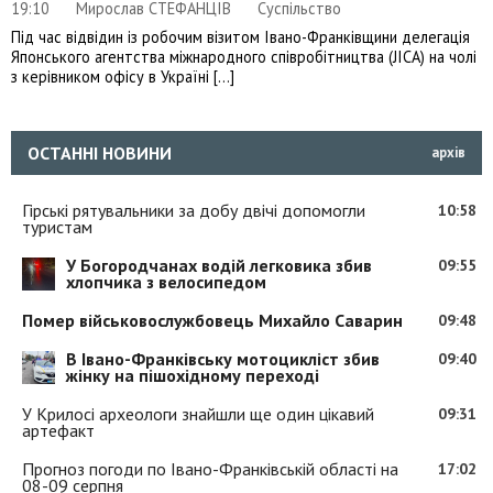
19:10
Мирослав СТЕФАНЦІВ
Суспільство
Під час відвідин із робочим візитом Івано-Франківщини делегація
Японського агентства міжнародного співробітництва (JICA) на чолі
з керівником офісу в Україні […]
ОСТАННІ НОВИНИ
архів
Гірські рятувальники за добу двічі допомогли
10:58
туристам
У Богородчанах водій легковика збив
09:55
хлопчика з велосипедом
Помер військовослужбовець Михайло Саварин
09:48
В Івано-Франківську мотоцикліст збив
09:40
жінку на пішохідному переході
У Крилосі археологи знайшли ще один цікавий
09:31
артефакт
Прогноз погоди по Івано-Франківській області на
17:02
08-09 серпня