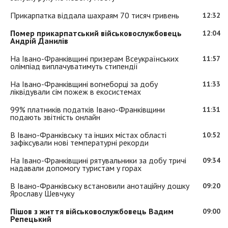
Прикарпатка віддала шахраям 70 тисяч гривень
12:32
Помер прикарпатський військовослужбовець
12:04
Андрій Данилів
На Івано-Франківщині призерам Всеукраїнських
11:57
олімпіад виплачуватимуть стипендії
На Івано-Франківщині вогнеборці за добу
11:33
ліквідували сім пожеж в екосистемах
99% платників податків Івано-Франківщини
11:31
подають звітність онлайн
В Івано-Франківську та інших містах області
10:52
зафіксували нові температурні рекорди
На Івано-Франківщині рятувальники за добу тричі
09:34
надавали допомогу туристам у горах
В Івано-Франківську встановили анотаційну дошку
09:20
Ярославу Шевчуку
Пішов з життя військовослужбовець Вадим
09:00
Репецький