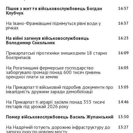
Пішов з життя військовослужбовець Богдан
16:57
Клубчук
На Івано-Франківщині піднімуться рівні води у
16:37
річках
На війні загинув військовослужбовець
16:25
Володимир Сокольник
Прикарпатські піротехніки знешкодили 18 старих
16:09
боєприпасів
На Рогатинщині фермерське господарство
16:05
заборгувало громаді понад 600 тисяч гривень
орендної плати за землю
На Прикарпатті військовий підробив документи про
15:05
інвалідність дружини заради демобілізації
На Прикарпатті аграрії засіяли понад 353 тисячі
14:46
гектарів під урожай 2026 року
Помер військовослужбовець Василь Жупанський
13:30
На Надрічній готують дорожню інфраструктуру до
13:27
запуску руху по новому мосту