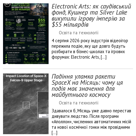
Electronic Arts: як саудівський
фонд, Кушнер та Silver Lake
викупили ігрову імперію за
$55 мільярдів
Освіта та технології
4 серпня 2026 року індустрія відеоігор
пережила подію, яку ще довго будуть
розбирати в бізнес-школах та ігрових
форумах: Electronic Arts, […]
Падіння уламка ракети
SpaceX на Місяць: чому ця
подія має значення для
майбутнього космосу
Освіта та технології
Здавалося б, Місяць уже давно перестав
дивувати людство. Після програми
«Аполлон», численних автоматичних місій
та нової космічної гонки між провідними
[…]