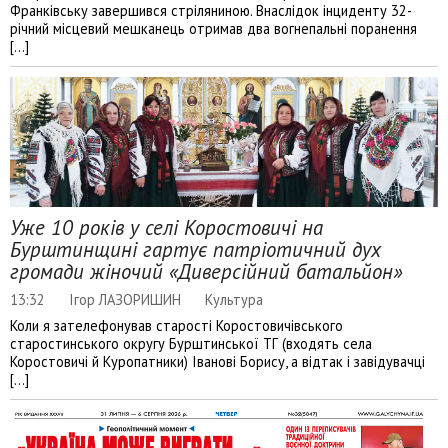
Франківську завершився стріляниною. Внаслідок інциденту 32-
річний місцевий мешканець отримав два вогнепальні поранення
[…]
Уже 10 років у селі Коростовичі на
Бурштинщині гартує патріотичний дух
громади жіночий «Диверсійний батальйон»
13:32
Ігор ЛАЗОРИШИН
Культура
Коли я зателефонував старості Коростовичівського
старостинського округу Бурштинської ТГ (входять села
Коростовичі й Куропатники) Іванові Борису, а відтак і завідувачці
[…]