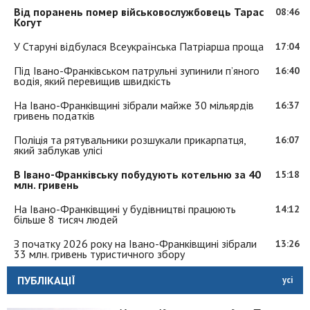
Від поранень помер військовослужбовець Тарас
08:46
Когут
У Старуні відбулася Всеукраїнська Патріарша проща
17:04
Під Івано-Франківськом патрульні зупинили п’яного
16:40
водія, який перевищив швидкість
На Івано-Франківщині зібрали майже 30 мільярдів
16:37
гривень податків
Поліція та рятувальники розшукали прикарпатця,
16:07
який заблукав улісі
В Івано-Франківську побудують котельню за 40
15:18
млн. гривень
На Івано-Франківщині у будівництві працюють
14:12
більше 8 тисяч людей
З початку 2026 року на Івано-Франківщині зібрали
13:26
33 млн. гривень туристичного збору
ПУБЛІКАЦІЇ
усі