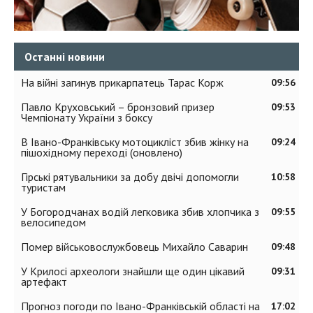
Останні новини
На війні загинув прикарпатець Тарас Корж
09:56
Павло Круховський – бронзовий призер
09:53
Чемпіонату України з боксу
В Івано-Франківську мотоцикліст збив жінку на
09:24
пішохідному переході (оновлено)
Гірські рятувальники за добу двічі допомогли
10:58
туристам
У Богородчанах водій легковика збив хлопчика з
09:55
велосипедом
Помер військовослужбовець Михайло Саварин
09:48
У Крилосі археологи знайшли ще один цікавий
09:31
артефакт
Прогноз погоди по Івано-Франківській області на
17:02