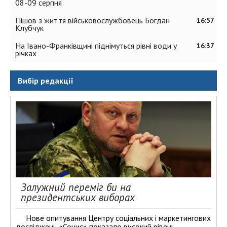
08-09 серпня
Пішов з життя військовослужбовець Богдан
16:57
Клубчук
На Івано-Франківщині піднімуться рівні води у
16:37
річках
Вибір редакції
Залужний переміг би на
президентських виборах
Нове опитування Центру соціальних і маркетингових
досліджень «Социс» показало високий рівень