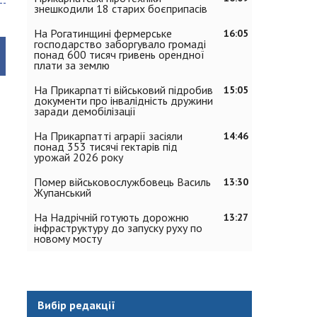
знешкодили 18 старих боєприпасів
На Рогатинщині фермерське
16:05
господарство заборгувало громаді
понад 600 тисяч гривень орендної
плати за землю
На Прикарпатті військовий підробив
15:05
документи про інвалідність дружини
заради демобілізації
На Прикарпатті аграрії засіяли
14:46
понад 353 тисячі гектарів під
урожай 2026 року
Помер військовослужбовець Василь
13:30
Жупанський
На Надрічній готують дорожню
13:27
інфраструктуру до запуску руху по
новому мосту
Вибір редакції