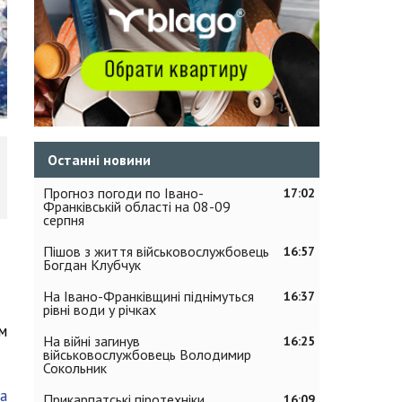
Останні новини
Прогноз погоди по Івано-
17:02
Франківській області на 08-09
серпня
Пішов з життя військовослужбовець
16:57
Богдан Клубчук
На Івано-Франківщині піднімуться
16:37
рівні води у річках
м
На війні загинув
16:25
військовослужбовець Володимир
Сокольник
а
Прикарпатські піротехніки
16:09