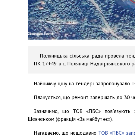
Поляницька сільська рада провела тен
ПК 17+49 в с. Поляниці Надвірнянського р
Найнижчу ціну на тендері запропонувало Т
Планується, що ремонт завершать до 30 ч
Зазначимо, що ТОВ «ПБС» пов'язують з
Шевченком (фракція «За майбутнє»).
Нагадаємо, що нещодавно
ТОВ «ПБС» запр