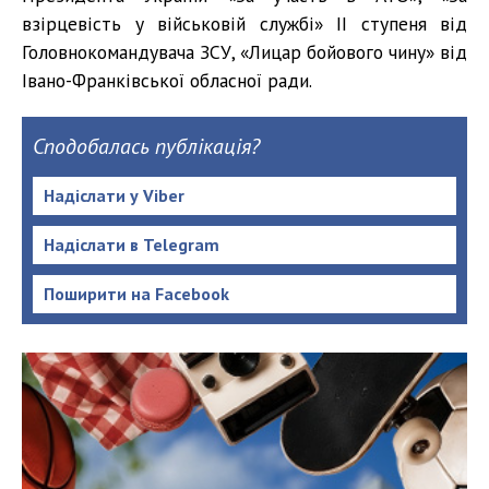
взірцевість у військовій службі» ІІ ступеня від
Головнокомандувача ЗСУ, «Лицар бойового чину» від
Івано-Франківської обласної ради.
Сподобалась публікація?
Надіслати у Viber
Надіслати в Telegram
Поширити на Facebook