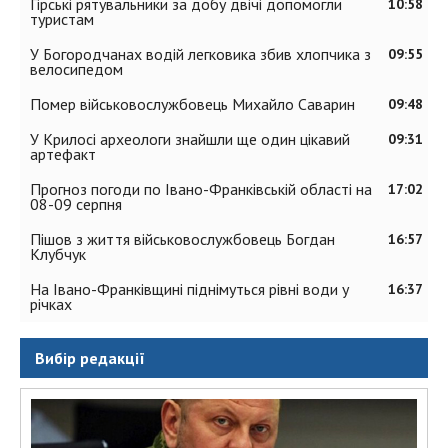
Гірські рятувальники за добу двічі допомогли
10:58
туристам
У Богородчанах водій легковика збив хлопчика з
09:55
велосипедом
Помер військовослужбовець Михайло Саварин
09:48
У Крилосі археологи знайшли ще один цікавий
09:31
артефакт
Прогноз погоди по Івано-Франківській області на
17:02
08-09 серпня
Пішов з життя військовослужбовець Богдан
16:57
Клубчук
На Івано-Франківщині піднімуться рівні води у
16:37
річках
Вибір редакції