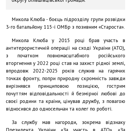
Микола Клюба - боєць підрозділу групи розвідки
3-го батальйону 115-ї ОМБр з позивним «Староста».
Микола Клюба у 2015 році брав участь в
антитерористичній операції на сході України (АТО),
з початком повномасштабного російського
вторгнення у 2022 році став на захист рідної землі,
впродовж 2022-2025 років служив на гарячих
точках фронту, попри природну скромність завжди
вирізнявся принциповою позицією, гострим
почуттям відповідальності й безмірної любові до
своєї родини та країни, цінував дружбу, з повагою
відносився до односельчан та колег по роботі.
За службу мав нагороди, зокрема відзнаку
Президента України «За участь в АТО», «За