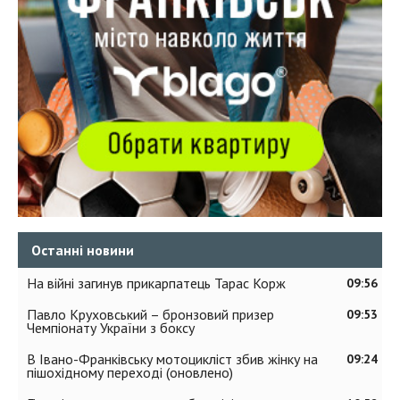
Останні новини
На війні загинув прикарпатець Тарас Корж
09:56
Павло Круховський – бронзовий призер
09:53
Чемпіонату України з боксу
В Івано-Франківську мотоцикліст збив жінку на
09:24
пішохідному переході (оновлено)