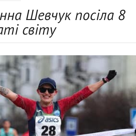
нна Шевчук посіла 8
аті світу