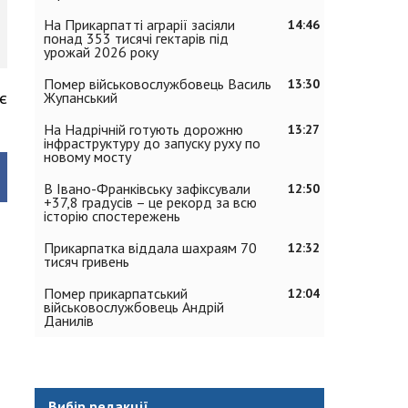
На Прикарпатті аграрії засіяли
14:46
понад 353 тисячі гектарів під
урожай 2026 року
Помер військовослужбовець Василь
13:30
є
Жупанський
На Надрічній готують дорожню
13:27
інфраструктуру до запуску руху по
новому мосту
В Івано-Франківську зафіксували
12:50
+37,8 градусів – це рекорд за всю
історію спостережень
Прикарпатка віддала шахраям 70
12:32
тисяч гривень
Помер прикарпатський
12:04
військовослужбовець Андрій
Данилів
Вибір редакції