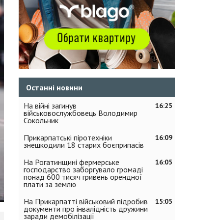
Останні новини
На війні загинув
16:25
військовослужбовець Володимир
Сокольник
Прикарпатські піротехніки
16:09
знешкодили 18 старих боєприпасів
На Рогатинщині фермерське
16:05
господарство заборгувало громаді
понад 600 тисяч гривень орендної
плати за землю
На Прикарпатті військовий підробив
15:05
документи про інвалідність дружини
заради демобілізації