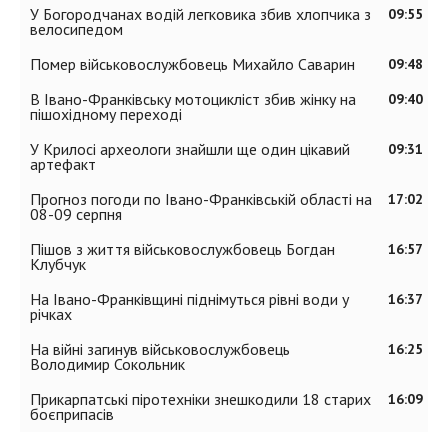
У Богородчанах водій легковика збив хлопчика з
09:55
велосипедом
Помер військовослужбовець Михайло Саварин
09:48
В Івано-Франківську мотоцикліст збив жінку на
09:40
пішохідному переході
У Крилосі археологи знайшли ще один цікавий
09:31
артефакт
Прогноз погоди по Івано-Франківській області на
17:02
08-09 серпня
Пішов з життя військовослужбовець Богдан
16:57
Клубчук
На Івано-Франківщині піднімуться рівні води у
16:37
річках
На війні загинув військовослужбовець
16:25
Володимир Сокольник
Прикарпатські піротехніки знешкодили 18 старих
16:09
боєприпасів