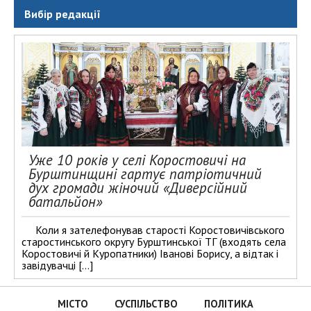
Вибір редакції
Уже 10 років у селі Коростовичі на
Бурштинщині гартує патріотичний
дух громади жіночий «Диверсійний
батальйон»
Коли я зателефонував старості Коростовичівського
старостинського округу Бурштинської ТГ (входять села
Коростовичі й Куропатники) Іванові Борису, а відтак і
завідувачці […]
МІСТО
СУСПІЛЬСТВО
ПОЛІТИКА