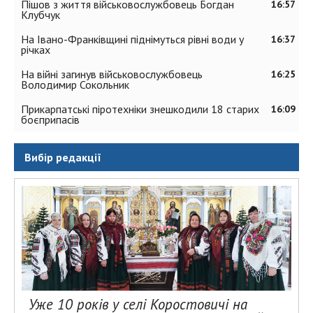
Пішов з життя військовослужбовець Богдан
16:57
Клубчук
На Івано-Франківщині піднімуться рівні води у
16:37
річках
На війні загинув військовослужбовець
16:25
Володимир Сокольник
Прикарпатські піротехніки знешкодили 18 старих
16:09
боєприпасів
Вибір редакції
Уже 10 років у селі Коростовичі на