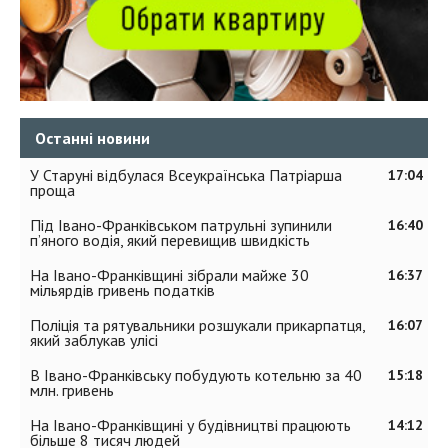
Останні новини
У Старуні відбулася Всеукраїнська Патріарша
17:04
проща
Під Івано-Франківськом патрульні зупинили
16:40
п’яного водія, який перевищив швидкість
На Івано-Франківщині зібрали майже 30
16:37
мільярдів гривень податків
Поліція та рятувальники розшукали прикарпатця,
16:07
який заблукав улісі
В Івано-Франківську побудують котельню за 40
15:18
млн. гривень
На Івано-Франківщині у будівництві працюють
14:12
більше 8 тисяч людей