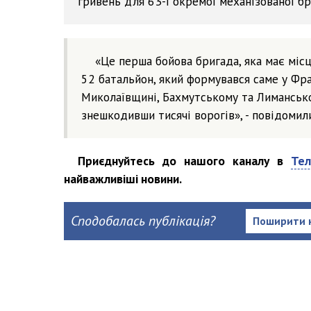
гривень для 63-ї окремої механізованої бр
«Це перша бойова бригада, яка має місц
52 батальйон, який формувався саме у Фра
Миколаївщині, Бахмутському та Лиманськ
знешкодивши тисячі ворогів», - повідомили
Приєднуйтесь до нашого каналу в
Тел
найважливіші новини.
Сподобалась публікація?
Поширити 