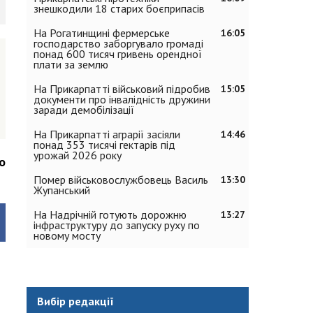
знешкодили 18 старих боєприпасів
На Рогатинщині фермерське
16:05
господарство заборгувало громаді
понад 600 тисяч гривень орендної
плати за землю
На Прикарпатті військовий підробив
15:05
документи про інвалідність дружини
заради демобілізації
На Прикарпатті аграрії засіяли
14:46
понад 353 тисячі гектарів під
урожай 2026 року
о
Помер військовослужбовець Василь
13:30
Жупанський
На Надрічній готують дорожню
13:27
інфраструктуру до запуску руху по
новому мосту
Вибір редакції