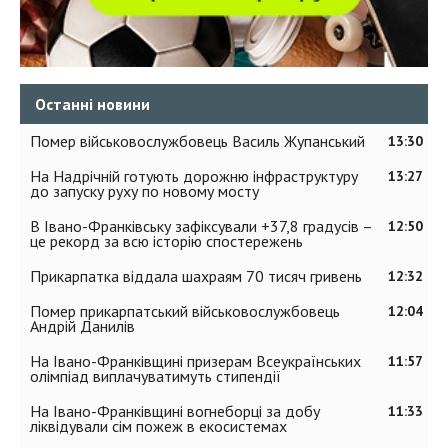
Останні новини
Помер військовослужбовець Василь Жупанський
13:30
На Надрічній готують дорожню інфраструктуру
13:27
до запуску руху по новому мосту
В Івано-Франківську зафіксували +37,8 градусів –
12:50
це рекорд за всю історію спостережень
Прикарпатка віддала шахраям 70 тисяч гривень
12:32
Помер прикарпатський військовослужбовець
12:04
Андрій Данилів
На Івано-Франківщині призерам Всеукраїнських
11:57
олімпіад виплачуватимуть стипендії
На Івано-Франківщині вогнеборці за добу
11:33
ліквідували сім пожеж в екосистемах