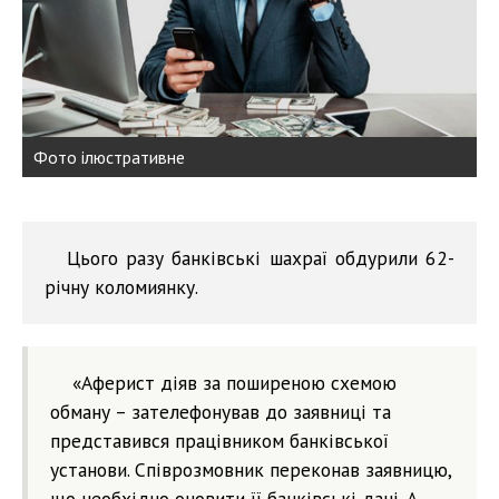
Фото ілюстративне
Цього разу банківські шахраї обдурили 62-
річну коломиянку.
«Аферист діяв за поширеною схемою
обману – зателефонував до заявниці та
представився працівником банківської
установи. Співрозмовник переконав заявницю,
що необхідно оновити її банківські дані. А