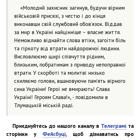
«Молодий захисник загинув, будучи вірним
військовій присязі, з честю і до кінця
виконавши свій службовий обов’язок. Віддав
за мир в Україні найцінніше – власне життя.
Неможливо віднайти слова втіхи, загоїти біль
та гіркоту від втрати найдорожчої людини.
Висловлюємо щирі співчуття рідним,
близьким, побратимам з приводу непоправної
втрати. У скорботі та молитві низько
схиляємо голови, вшановуючи пам’ять вірного
сина України! Герої не вмирають! Слава
Україні! Героям Слава!», - повідомили в
Тлумацькій міській раді.
Приєднуйтесь до нашого каналу в
Телеграмі
та
сторінки у
Фейсбуці
, щоб дізнаватись про