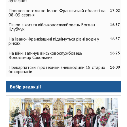
артефакт
Прогноз погоди по Івано-Франківській області на
17:02
08-09 серпня
Пішов з життя військовослужбовець Богдан
16:57
Клубчук
На Івано-Франківщині піднімуться рівні води у
16:37
річках
На війні загинув військовослужбовець
16:25
Володимир Сокольник
Прикарпатські піротехніки знешкодили 18 старих
16:09
боєприпасів
Вибір редакції