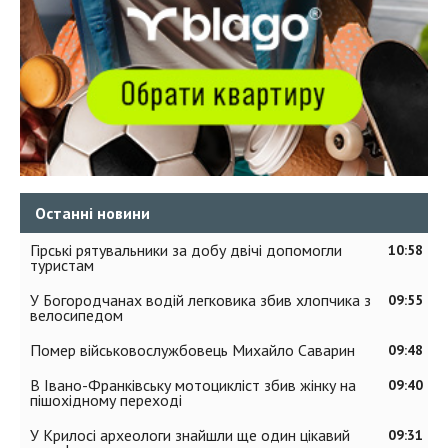
Останні новини
Гірські рятувальники за добу двічі допомогли
10:58
туристам
У Богородчанах водій легковика збив хлопчика з
09:55
велосипедом
Помер військовослужбовець Михайло Саварин
09:48
В Івано-Франківську мотоцикліст збив жінку на
09:40
пішохідному переході
У Крилосі археологи знайшли ще один цікавий
09:31