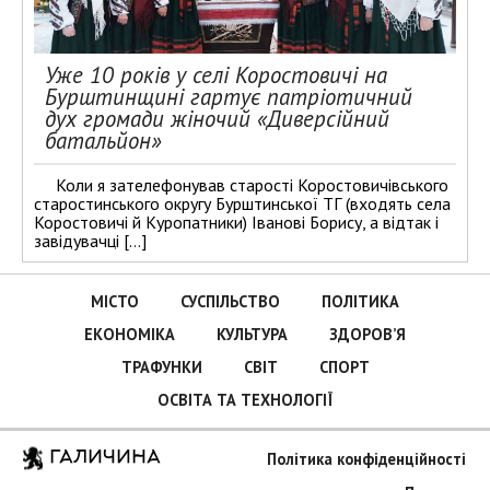
Уже 10 років у селі Коростовичі на
Бурштинщині гартує патріотичний
дух громади жіночий «Диверсійний
батальйон»
Коли я зателефонував старості Коростовичівського
старостинського округу Бурштинської ТГ (входять села
Коростовичі й Куропатники) Іванові Борису, а відтак і
завідувачці […]
МІСТО
СУСПІЛЬСТВО
ПОЛІТИКА
ЕКОНОМІКА
КУЛЬТУРА
ЗДОРОВ’Я
ТРАФУНКИ
СВІТ
СПОРТ
ОСВІТА ТА ТЕХНОЛОГІЇ
ГАЛИЧИНА
Політика конфіденційності