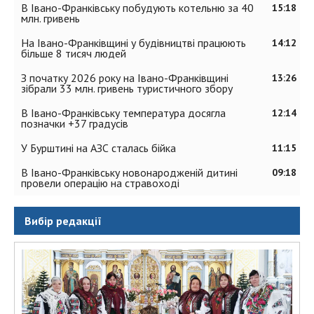
В Івано-Франківську побудують котельню за 40
15:18
млн. гривень
На Івано-Франківщині у будівництві працюють
14:12
більше 8 тисяч людей
З початку 2026 року на Івано-Франківщині
13:26
зібрали 33 млн. гривень туристичного збору
В Івано-Франківську температура досягла
12:14
позначки +37 градусів
У Бурштині на АЗС сталась бійка
11:15
В Івано-Франківську новонародженій дитині
09:18
провели операцію на стравоході
Вибір редакції