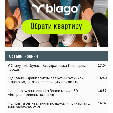
Останні новини
У Старуні відбулася Всеукраїнська Патріарша
17:04
проща
Під Івано-Франківськом патрульні зупинили
16:40
п’яного водія, який перевищив швидкість
На Івано-Франківщині зібрали майже 30
16:37
мільярдів гривень податків
Поліція та рятувальники розшукали прикарпатця,
16:07
який заблукав улісі