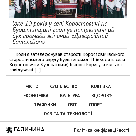
Уже 10 років у селі Коростовичі на
Бурштинщині гартує патріотичний
дух громади жіночий «Диверсійний
батальйон»
Коли я зателефонував старості Коростовичівського
старостинського округу Бурштинської ТГ (входять села
Коростовичі й Куропатники) Іванові Борису, а відтак і
завідувачці […]
МІСТО
СУСПІЛЬСТВО
ПОЛІТИКА
ЕКОНОМІКА
КУЛЬТУРА
ЗДОРОВ’Я
ТРАФУНКИ
СВІТ
СПОРТ
ОСВІТА ТА ТЕХНОЛОГІЇ
ГАЛИЧИНА
Політика конфіденційності