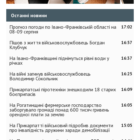
Останні новини
Прогноз погоди по Івано-Франківській області на
17:02
08-09 серпня
Пішов з життя військовослужбовець Богдан
16:57
Клубчук
На Івано-Франківщині піднімуться рівні води у
16:37
річках
На війні загинув військовослужбовець
16:25
Володимир Сокольник
Прикарпатські піротехніки знешкодили 18 старих
16:09
боєприпасів
На Рогатинщині фермерське господарство
16:05
заборгувало громаді понад 600 тисяч гривень
орендної плати за землю
На Прикарпатті військовий підробив документи
15:05
про інвалідність дружини заради демобілізації