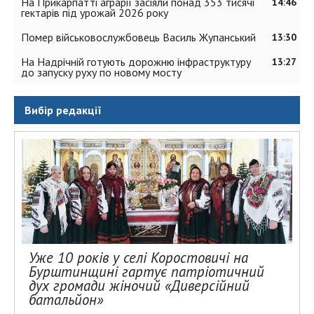
На Прикарпатті аграрії засіяли понад 353 тисячі
14:46
гектарів під урожай 2026 року
Помер військовослужбовець Василь Жупанський
13:30
На Надрічній готують дорожню інфраструктуру
13:27
до запуску руху по новому мосту
Вибір редакції
Уже 10 років у селі Коростовичі на
Бурштинщині гартує патріотичний
дух громади жіночий «Диверсійний
батальйон»