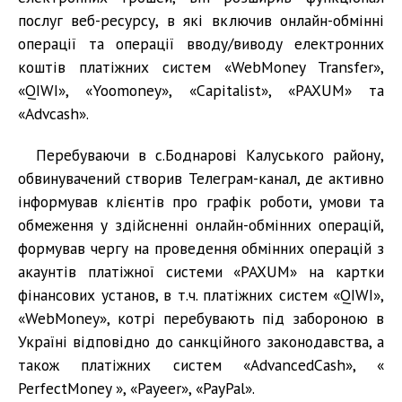
послуг веб-ресурсу, в які включив онлайн-обмінні
операції та операції вводу/виводу електронних
коштів платіжних систем «WebMoney Transfer»,
«QIWI», «Yoomoney», «Capitalist», «PAXUM» та
«Advcash».
Перебуваючи в с.Боднарові Калуського району,
обвинувачений створив Телеграм-канал, де активно
інформував клієнтів про графік роботи, умови та
обмеження у здійсненні онлайн-обмінних операцій,
формував чергу на проведення обмінних операцій з
акаунтів платіжної системи «PAXUM» на картки
фінансових установ, в т.ч. платіжних систем «QIWI»,
«WebMoney», котрі перебувають під забороною в
Україні відповідно до санкційного законодавства, а
також платіжних систем «AdvancedCash», «
PerfectMoney », «Payeer», «PayPal».