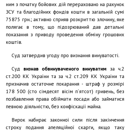
ним з початку бойових дій перераховано на рахунок
ЗСУ та благодійних фондів кошти в загальній сумі
75875 грн.; активно сприяв розкриттю злочину, яке
полягає в тому, що підозрюваний дав детальні
показання з приводу проведення обміну грошових
коштів.
Суд затвердив угоду про визнання винуватості.
Суд
визнав обвинуваченого винуватим
за ч.2
ст.200 КК України та за ч.2 ст.209 КК України та
призначив остаточне покарання - штраф у розмірі
178 500 (сто сімдесят вісім п`ятсот) гривень, без
позбавлення права обіймати посади або займатися
певною діяльністю, без конфіскації майна.
Вирок набирає законної сили після закінчення
строку подання апеляційної скарги, якщо таку