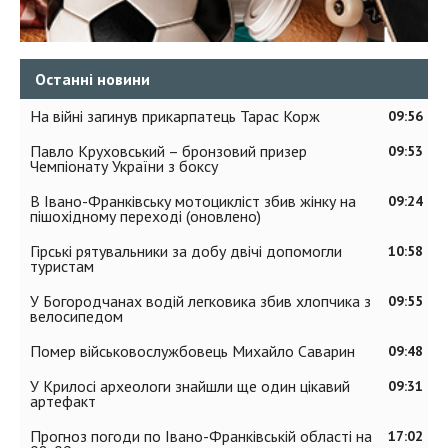
Останні новини
На війні загинув прикарпатець Тарас Корж
09:56
Павло Круховський – бронзовий призер
09:53
Чемпіонату України з боксу
В Івано-Франківську мотоцикліст збив жінку на
09:24
пішохідному переході (оновлено)
Гірські рятувальники за добу двічі допомогли
10:58
туристам
У Богородчанах водій легковика збив хлопчика з
09:55
велосипедом
Помер військовослужбовець Михайло Саварин
09:48
У Крилосі археологи знайшли ще один цікавий
09:31
артефакт
Прогноз погоди по Івано-Франківській області на
17:02