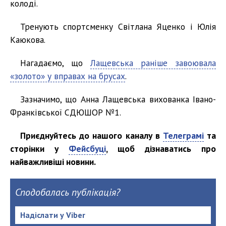
колоді.
Тренують спортсменку Світлана Яценко і Юлія
Каюкова.
Нагадаємо, що
Лащевська раніше завоювала
«золото» у вправах на брусах
.
Зазначимо, що Анна Лащевська вихованка Івано-
Франківської СДЮШОР №1.
Приєднуйтесь до нашого каналу в
Телеграмі
та
сторінки у
Фейсбуці
, щоб дізнаватись про
найважливіші новини.
Сподобалась публікація?
Надіслати у Viber