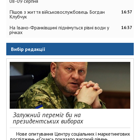
08-09 серпня
Пішов з життя військовослужбовець Богдан
16:57
Клубчук
На Івано-Франківщині піднімуться рівні води у
16:37
річках
Вибір редакції
Залужний переміг би на
президентських виборах
Нове опитування Центру соціальних і маркетингових
досліджень «Социс» показало високий рівень