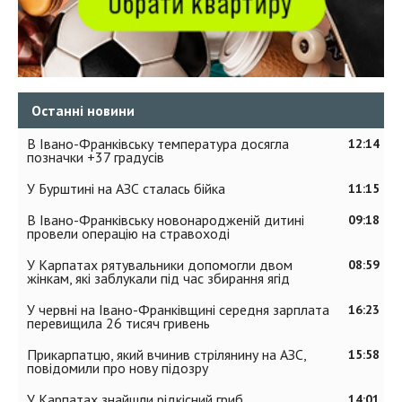
Останні новини
В Івано-Франківську температура досягла
12:14
позначки +37 градусів
У Бурштині на АЗС сталась бійка
11:15
В Івано-Франківську новонародженій дитині
09:18
провели операцію на стравоході
У Карпатах рятувальники допомогли двом
08:59
жінкам, які заблукали під час збирання ягід
У червні на Івано-Франківщині середня зарплата
16:23
перевищила 26 тисяч гривень
Прикарпатцю, який вчинив стрілянину на АЗС,
15:58
повідомили про нову підозру
У Карпатах знайшли рідкісний гриб
14:01