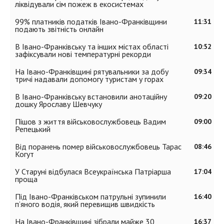
ліквідували сім пожеж в екосистемах
99% платників податків Івано-Франківщини
11:31
подають звітність онлайн
В Івано-Франківську та інших містах області
10:52
зафіксували нові температурні рекорди
На Івано-Франківщині рятувальники за добу
09:34
тричі надавали допомогу туристам у горах
В Івано-Франківську встановили анотаційну
09:20
дошку Ярославу Шевчуку
Пішов з життя військовослужбовець Вадим
09:00
Репецький
Від поранень помер військовослужбовець Тарас
08:46
Когут
У Старуні відбулася Всеукраїнська Патріарша
17:04
проща
Під Івано-Франківськом патрульні зупинили
16:40
п’яного водія, який перевищив швидкість
На Івано-Франківщині зібрали майже 30
16:37