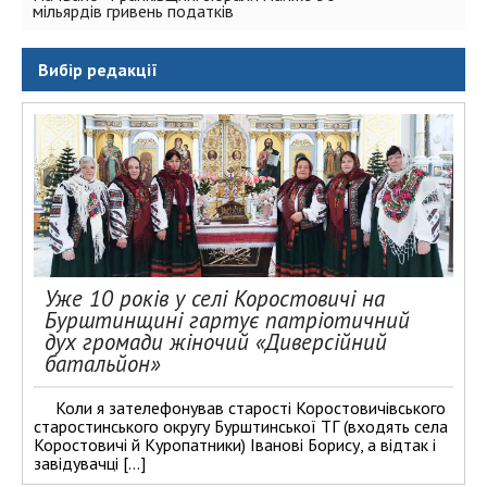
мільярдів гривень податків
Вибір редакції
Уже 10 років у селі Коростовичі на
Бурштинщині гартує патріотичний
дух громади жіночий «Диверсійний
батальйон»
Коли я зателефонував старості Коростовичівського
старостинського округу Бурштинської ТГ (входять села
Коростовичі й Куропатники) Іванові Борису, а відтак і
завідувачці […]