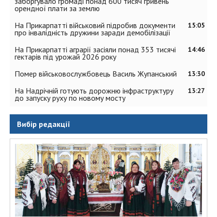
заборгувало громаді понад 600 тисяч гривень
орендної плати за землю
На Прикарпатті військовий підробив документи
15:05
про інвалідність дружини заради демобілізації
На Прикарпатті аграрії засіяли понад 353 тисячі
14:46
гектарів під урожай 2026 року
Помер військовослужбовець Василь Жупанський
13:30
На Надрічній готують дорожню інфраструктуру
13:27
до запуску руху по новому мосту
Вибір редакції