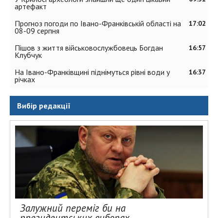
артефакт
Прогноз погоди по Івано-Франківській області на
17:02
08-09 серпня
Пішов з життя військовослужбовець Богдан
16:57
Клубчук
На Івано-Франківщині піднімуться рівні води у
16:37
річках
Вибір редакції
Залужний переміг би на
президентських виборах