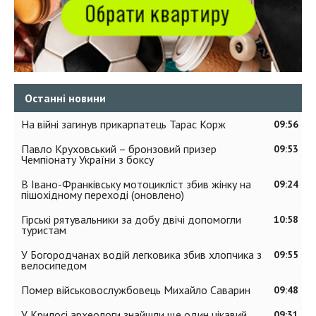
Останні новини
На війні загинув прикарпатець Тарас Корж
09:56
Павло Круховський – бронзовий призер
09:53
Чемпіонату України з боксу
В Івано-Франківську мотоцикліст збив жінку на
09:24
пішохідному переході (оновлено)
Гірські рятувальники за добу двічі допомогли
10:58
туристам
У Богородчанах водій легковика збив хлопчика з
09:55
велосипедом
Помер військовослужбовець Михайло Саварин
09:48
У Крилосі археологи знайшли ще один цікавий
09:31