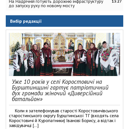
На Надрічній готують дорожню інфраструктуру
13:27
до запуску руху по новому мосту
Вибір редакції
Уже 10 років у селі Коростовичі на
Бурштинщині гартує патріотичний
дух громади жіночий «Диверсійний
батальйон»
Коли я зателефонував старості Коростовичівського
старостинського округу Бурштинської ТГ (входять села
Коростовичі й Куропатники) Іванові Борису, а відтак і
завідувачці […]