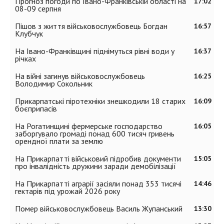
Прогноз погоди по Івано-Франківській області на
17:02
08-09 серпня
Пішов з життя військовослужбовець Богдан
16:57
Клубчук
На Івано-Франківщині піднімуться рівні води у
16:37
річках
На війні загинув військовослужбовець
16:25
Володимир Сокольник
Прикарпатські піротехніки знешкодили 18 старих
16:09
боєприпасів
На Рогатинщині фермерське господарство
16:05
заборгувало громаді понад 600 тисяч гривень
орендної плати за землю
На Прикарпатті військовий підробив документи
15:05
про інвалідність дружини заради демобілізації
На Прикарпатті аграрії засіяли понад 353 тисячі
14:46
гектарів під урожай 2026 року
Помер військовослужбовець Василь Жупанський
13:30