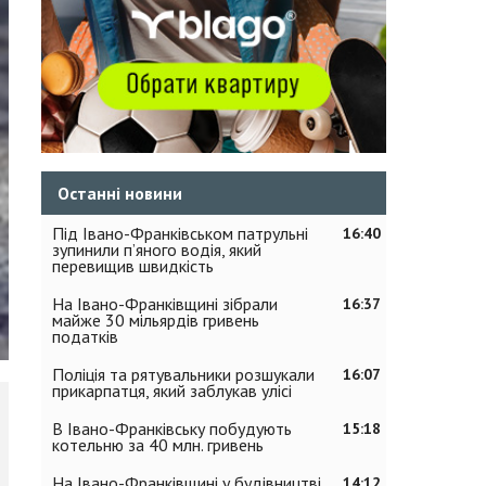
Останні новини
Під Івано-Франківськом патрульні
16:40
зупинили п’яного водія, який
перевищив швидкість
На Івано-Франківщині зібрали
16:37
майже 30 мільярдів гривень
податків
Поліція та рятувальники розшукали
16:07
прикарпатця, який заблукав улісі
В Івано-Франківську побудують
15:18
котельню за 40 млн. гривень
На Івано-Франківщині у будівництві
14:12