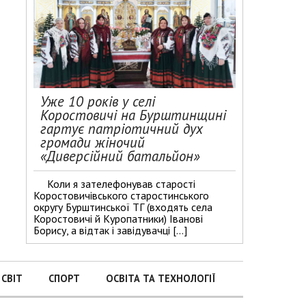
Уже 10 років у селі
Коростовичі на Бурштинщині
гартує патріотичний дух
громади жіночий
«Диверсійний батальйон»
Коли я зателефонував старості
Коростовичівського старостинського
округу Бурштинської ТГ (входять села
Коростовичі й Куропатники) Іванові
Борису, а відтак і завідувачці […]
СВІТ
СПОРТ
ОСВІТА ТА ТЕХНОЛОГІЇ