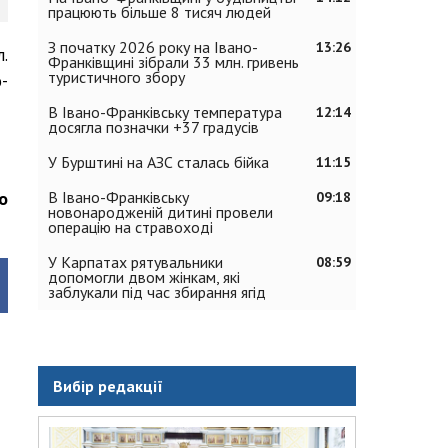
працюють більше 8 тисяч людей
З початку 2026 року на Івано-
13:26
.
Франківщині зібрали 33 млн. гривень
туристичного збору
-
В Івано-Франківську температура
12:14
досягла позначки +37 градусів
У Бурштині на АЗС сталась бійка
11:15
о
В Івано-Франківську
09:18
новонародженій дитині провели
операцію на стравоході
У Карпатах рятувальники
08:59
допомогли двом жінкам, які
заблукали під час збирання ягід
Вибір редакції