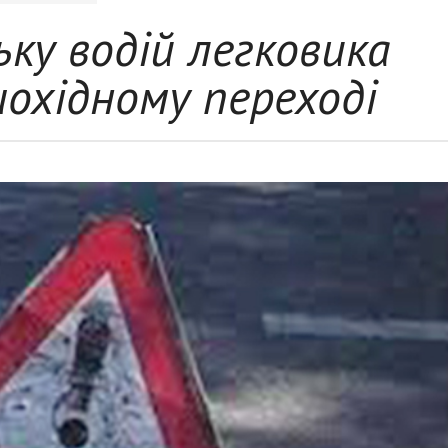
ьку водій легковика
шохідному переході