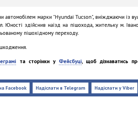
чи автомобілем марки "Hyundai Tucson", виїжджаючи із вул
л. Юності здійснив наїзд на пішохода, жительку м. Івано
льованому пішохідному переходу.
ушкодження.
еграмі
та сторінки у
Фейсбуці
, щоб дізнаватись пр
на Facebook
Надіслати в Telegram
Надіслати у Viber