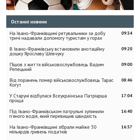
Останні новини
На Івано-Франківщині рятувальники за добу
09:34
тричі надавали допомогу туристам у горах
В Івано-Франківську встановили анотаційну
09:20
дошку Ярославу Шевчуку
Пішов з життя військовослужбовець Вадим
09:00
Репецький
Від поранень помер військовослужбовець Тарас
08:46
Когут
У Старуні відбулася Всеукраїнська Патріарша
17:04
проща
Під Івано-Франківськом патрульні зупинили
16:40
п’яного водія, який перевищив швидкість
На Івано-Франківщині зібрали майже 30
16:37
мільярдів гривень податків