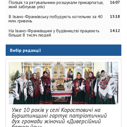
Поліція та рятувальники розшукали прикарпатця,
16:07
який заблукав улісі
В Івано-Франківську побудують котельню за 40
15:18
млн. гривень
На Івано-Франківщині у будівництві працюють
14:12
більше 8 тисяч людей
Вибір редакції
Уже 10 років у селі Коростовичі на
Бурштинщині гартує патріотичний
дух громади жіночий «Диверсійний
батальйон»