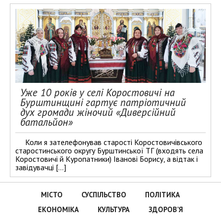
Уже 10 років у селі Коростовичі на
Бурштинщині гартує патріотичний
дух громади жіночий «Диверсійний
батальйон»
Коли я зателефонував старості Коростовичівського
старостинського округу Бурштинської ТГ (входять села
Коростовичі й Куропатники) Іванові Борису, а відтак і
завідувачці […]
МІСТО
СУСПІЛЬСТВО
ПОЛІТИКА
ЕКОНОМІКА
КУЛЬТУРА
ЗДОРОВ’Я