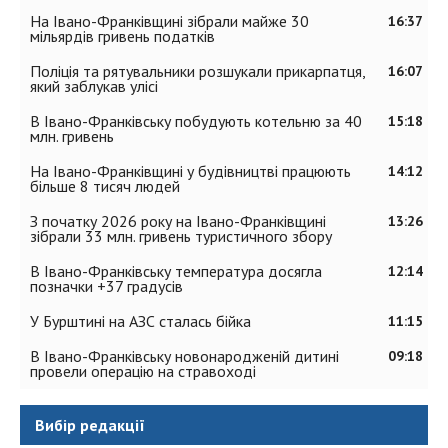
На Івано-Франківщині зібрали майже 30
16:37
мільярдів гривень податків
Поліція та рятувальники розшукали прикарпатця,
16:07
який заблукав улісі
В Івано-Франківську побудують котельню за 40
15:18
млн. гривень
На Івано-Франківщині у будівництві працюють
14:12
більше 8 тисяч людей
З початку 2026 року на Івано-Франківщині
13:26
зібрали 33 млн. гривень туристичного збору
В Івано-Франківську температура досягла
12:14
позначки +37 градусів
У Бурштині на АЗС сталась бійка
11:15
В Івано-Франківську новонародженій дитині
09:18
провели операцію на стравоході
Вибір редакції