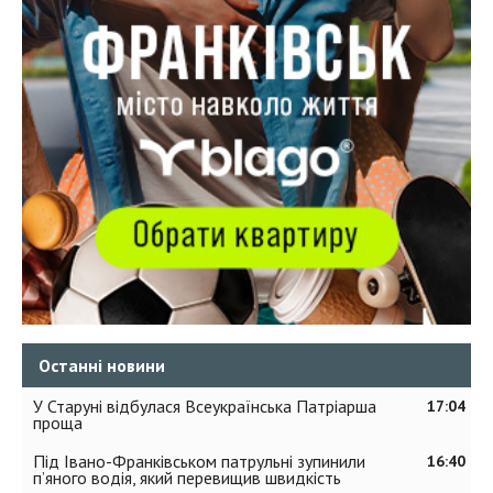
Останні новини
У Старуні відбулася Всеукраїнська Патріарша
17:04
проща
Під Івано-Франківськом патрульні зупинили
16:40
п’яного водія, який перевищив швидкість