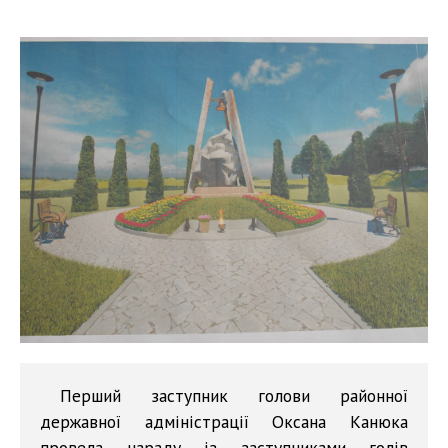
Перший заступник голови районної
державної адміністрації Оксана Канюка
провела нараду із заступниками голів