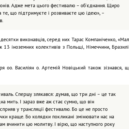
онів. Адже мета цього фестивалю – об’єднання. Щиро
 те, що підтримуєте і розвиваєте цю ідею», –
в.
 десятки виконавців, серед них Тарас Компаніченко, «Мал
ж 13 іноземних колективів з Польщі, Німеччини, Бразилії
 оо. Василіян о. Артемій Новіцький також зізнався, щ
иваль. Спершу злякався: думав, що три дні – це так
на мить. І зараз вже аж стає сумно, що він
сприяв у трансляції фестивалю. Бо це не просто
чки краще. Бо колядки покликані змінювати нас на
ам вчинити цю молитву. І вірю, що наступного року