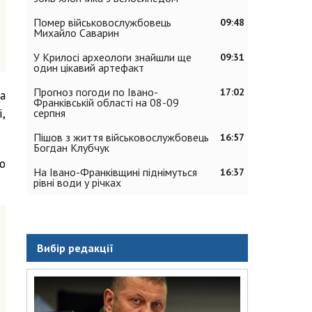
Помер військовослужбовець
09:48
Михайло Саварин
У Крилосі археологи знайшли ще
09:31
один цікавий артефакт
Прогноз погоди по Івано-
17:02
а
Франківській області на 08-09
,
серпня
Пішов з життя військовослужбовець
16:57
Богдан Клубчук
о
На Івано-Франківщині піднімуться
16:37
рівні води у річках
Вибір редакції