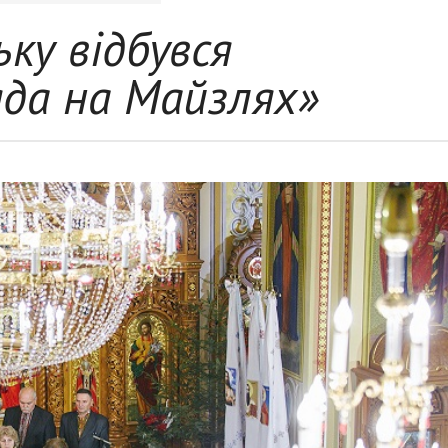
ьку відбувся
да на Майзлях»