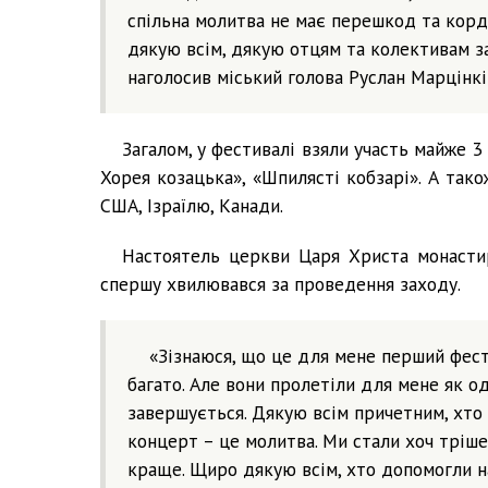
спільна молитва не має перешкод та корд
дякую всім, дякую отцям та колективам за
наголосив міський голова Руслан Марцінкі
Загалом, у фестивалі взяли участь майже 3
Хорея козацька», «Шпилясті кобзарі». А тако
США, Ізраїлю, Канади.
Настоятель церкви Царя Христа монастиря
спершу хвилювався за проведення заходу.
«Зізнаюся, що це для мене перший фест
багато. Але вони пролетіли для мене як од
завершується. Дякую всім причетним, хто 
концерт – це молитва. Ми стали хоч тріше
краще. Щиро дякую всім, хто допомогли н