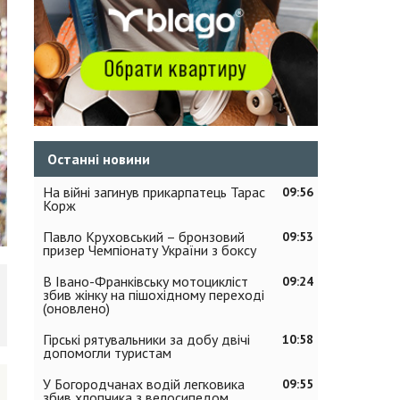
Останні новини
На війні загинув прикарпатець Тарас
09:56
Корж
Павло Круховський – бронзовий
09:53
призер Чемпіонату України з боксу
В Івано-Франківську мотоцикліст
09:24
збив жінку на пішохідному переході
(оновлено)
Гірські рятувальники за добу двічі
10:58
допомогли туристам
У Богородчанах водій легковика
09:55
збив хлопчика з велосипедом