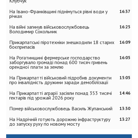
Клубчук
На Івано-Франківщині піднімуться рівні води у
16:37
річках
На війні загинув військовослужбовець
16:25
Володимир Сокольник
Прикарпатські піротехніки знешкодили 18 старих
16:09
боєприпасів
На Рогатинщині фермерське господарство
16:05
заборгувало громаді понад 600 тисяч гривень
орендної плати за землю
На Прикарпатті військовий підробив документи
15:05
про інвалідність дружини заради демобілізації
На Прикарпатті аграрії засіяли понад 353 тисячі
14:46
гектарів під урожай 2026 року
Помер військовослужбовець Василь Жупанський
13:30
На Надрічній готують дорожню інфраструктуру
13:27
до запуску руху по новому мосту