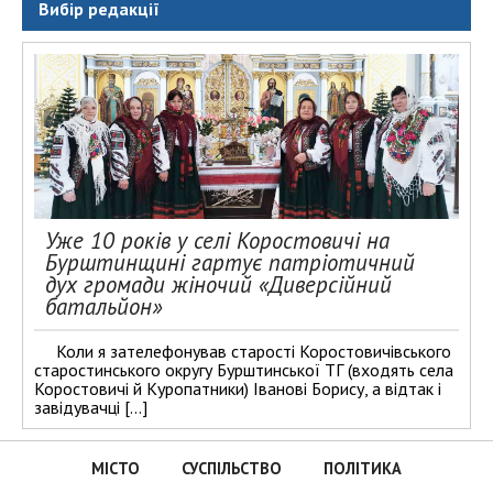
Вибір редакції
Уже 10 років у селі Коростовичі на
Бурштинщині гартує патріотичний
дух громади жіночий «Диверсійний
батальйон»
Коли я зателефонував старості Коростовичівського
старостинського округу Бурштинської ТГ (входять села
Коростовичі й Куропатники) Іванові Борису, а відтак і
завідувачці […]
МІСТО
СУСПІЛЬСТВО
ПОЛІТИКА