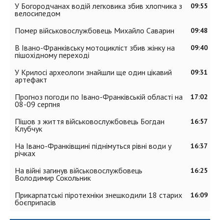
У Богородчанах водій легковика збив хлопчика з
09:55
велосипедом
Помер військовослужбовець Михайло Саварин
09:48
В Івано-Франківську мотоцикліст збив жінку на
09:40
пішохідному переході
У Крилосі археологи знайшли ще один цікавий
09:31
артефакт
Прогноз погоди по Івано-Франківській області на
17:02
08-09 серпня
Пішов з життя військовослужбовець Богдан
16:57
Клубчук
На Івано-Франківщині піднімуться рівні води у
16:37
річках
На війні загинув військовослужбовець
16:25
Володимир Сокольник
Прикарпатські піротехніки знешкодили 18 старих
16:09
боєприпасів