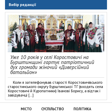
Вибір редакції
Уже 10 років у селі Коростовичі на
Бурштинщині гартує патріотичний
дух громади жіночий «Диверсійний
батальйон»
Коли я зателефонував старості Коростовичівського
старостинського округу Бурштинської ТГ (входять села
Коростовичі й Куропатники) Іванові Борису, а відтак і
завідувачці […]
МІСТО
СУСПІЛЬСТВО
ПОЛІТИКА