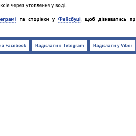
ксія через утоплення у воді.
еграмі
та сторінки у
Фейсбуці
, щоб дізнаватись пр
на Facebook
Надіслати в Telegram
Надіслати у Viber