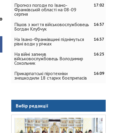
Прогноз погоди по Івано-
17:02
Франківській області на 08-09
серпня
о
Пішов з життя військовослужбовець
16:57
Богдан Клубчук
На Івано-Франківщині піднімуться
16:37
рівні води у річках
На війні загинув
16:25
військовослужбовець Володимир
Сокольник
Прикарпатські піротехніки
16:09
знешкодили 18 старих боєприпасів
Вибір редакції