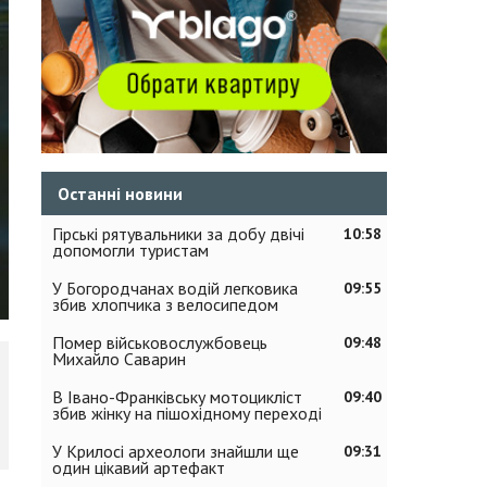
Останні новини
Гірські рятувальники за добу двічі
10:58
допомогли туристам
У Богородчанах водій легковика
09:55
збив хлопчика з велосипедом
Помер військовослужбовець
09:48
Михайло Саварин
В Івано-Франківську мотоцикліст
09:40
збив жінку на пішохідному переході
У Крилосі археологи знайшли ще
09:31
один цікавий артефакт