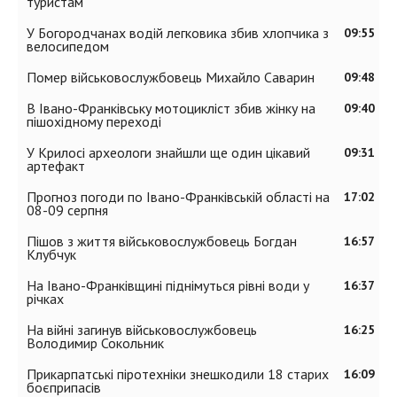
туристам
У Богородчанах водій легковика збив хлопчика з
09:55
велосипедом
Помер військовослужбовець Михайло Саварин
09:48
В Івано-Франківську мотоцикліст збив жінку на
09:40
пішохідному переході
У Крилосі археологи знайшли ще один цікавий
09:31
артефакт
Прогноз погоди по Івано-Франківській області на
17:02
08-09 серпня
Пішов з життя військовослужбовець Богдан
16:57
Клубчук
На Івано-Франківщині піднімуться рівні води у
16:37
річках
На війні загинув військовослужбовець
16:25
Володимир Сокольник
Прикарпатські піротехніки знешкодили 18 старих
16:09
боєприпасів