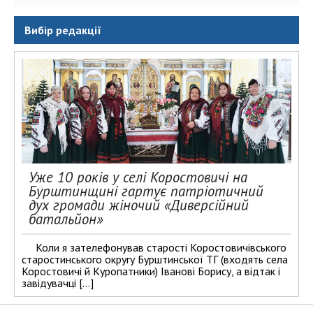
Вибір редакції
Уже 10 років у селі Коростовичі на
Бурштинщині гартує патріотичний
дух громади жіночий «Диверсійний
батальйон»
Коли я зателефонував старості Коростовичівського
старостинського округу Бурштинської ТГ (входять села
Коростовичі й Куропатники) Іванові Борису, а відтак і
завідувачці […]