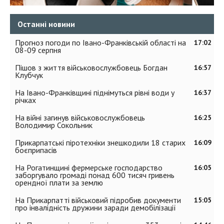
Останні новини
Прогноз погоди по Івано-Франківській області на
17:02
08-09 серпня
Пішов з життя військовослужбовець Богдан
16:57
Клубчук
На Івано-Франківщині піднімуться рівні води у
16:37
річках
На війні загинув військовослужбовець
16:25
Володимир Сокольник
Прикарпатські піротехніки знешкодили 18 старих
16:09
боєприпасів
На Рогатинщині фермерське господарство
16:05
заборгувало громаді понад 600 тисяч гривень
орендної плати за землю
На Прикарпатті військовий підробив документи
15:05
про інвалідність дружини заради демобілізації