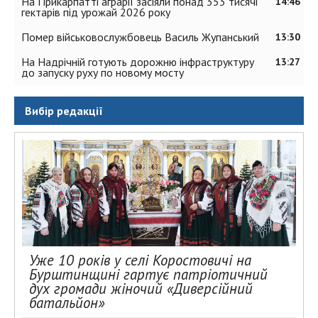
На Прикарпатті аграрії засіяли понад 353 тисячі
14:46
гектарів під урожай 2026 року
Помер військовослужбовець Василь Жупанський
13:30
На Надрічній готують дорожню інфраструктуру
13:27
до запуску руху по новому мосту
Вибір редакції
Уже 10 років у селі Коростовичі на
Бурштинщині гартує патріотичний
дух громади жіночий «Диверсійний
батальйон»