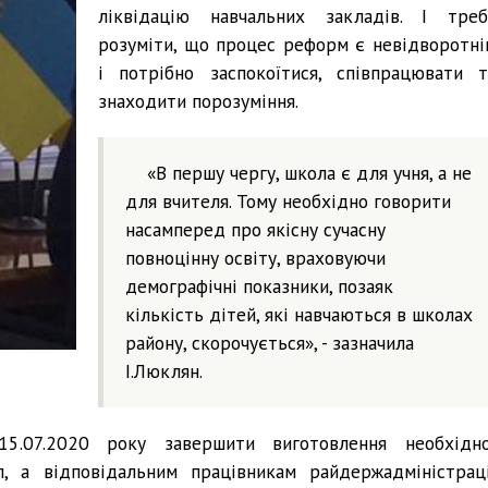
ліквідацію навчальних закладів. І треб
розуміти, що процес реформ є невідворотні
і потрібно заспокоїтися, співпрацювати т
знаходити порозуміння.
«В першу чергу, школа є для учня, а не
для вчителя. Тому необхідно говорити
насамперед про якісну сучасну
повноцінну освіту, враховуючи
демографічні показники, позаяк
кількість дітей, які навчаються в школах
району, скорочується», - зазначила
І.Люклян.
5.07.2020 року завершити виготовлення необхідно
, а відповідальним працівникам райдержадміністраці