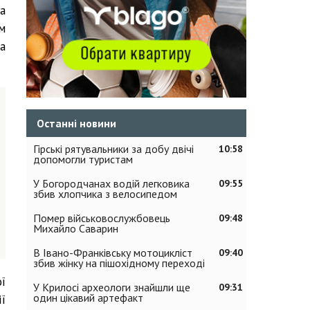
а
м
а
Останні новини
Гірські рятувальники за добу двічі
10:58
допомогли туристам
У Богородчанах водій легковика
09:55
збив хлопчика з велосипедом
Помер військовослужбовець
09:48
Михайло Саварин
В Івано-Франківську мотоцикліст
09:40
збив жінку на пішохідному переході
ї
У Крилосі археологи знайшли ще
09:31
один цікавий артефакт
ї