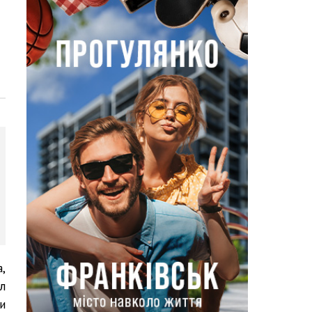
,
л
и