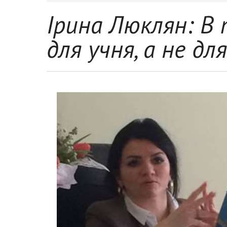
Ірина Люклян: В 
для учня, а не дл