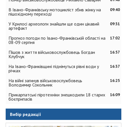
В Івано-Франківську мотоцикліст збив жінку на
09:40
пішохідному переході
У Крилосі археологи знайшли ще один цікавий
09:31
артефакт
Прогноз погоди по Івано-Франківській області на
17:02
08-09 серпня
Пішов з життя військовослужбовець Богдан
16:57
Клубчук
На Івано-Франківщині піднімуться рівні води у
16:37
річках
На війні загинув військовослужбовець
16:25
Володимир Сокольник
Прикарпатські піротехніки знешкодили 18 старих
16:09
боєприпасів
Вибір редакції