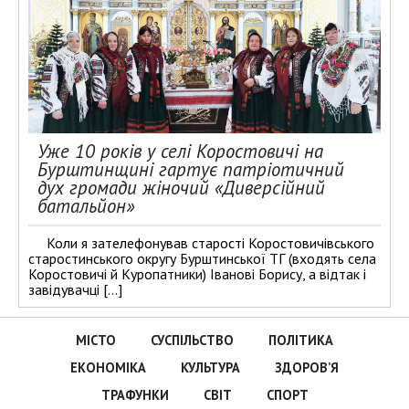
Уже 10 років у селі Коростовичі на
Бурштинщині гартує патріотичний
дух громади жіночий «Диверсійний
батальйон»
Коли я зателефонував старості Коростовичівського
старостинського округу Бурштинської ТГ (входять села
Коростовичі й Куропатники) Іванові Борису, а відтак і
завідувачці […]
МІСТО
СУСПІЛЬСТВО
ПОЛІТИКА
ЕКОНОМІКА
КУЛЬТУРА
ЗДОРОВ’Я
ТРАФУНКИ
СВІТ
СПОРТ