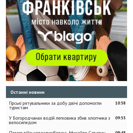
Останні новини
Гірські рятувальники за добу двічі допомогли
10:58
туристам
У Богородчанах водій легковика збив хлопчика з
09:55
велосипедом
Помер військовослужбовець Михайло Саварин
09:48