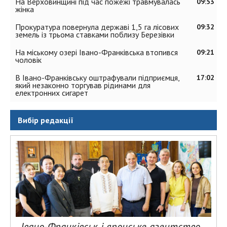
На Верховинщині під час пожежі травмувалась
09:53
жінка
Прокуратура повернула державі 1,5 га лісових
09:32
земель із трьома ставками поблизу Березівки
На міському озері Івано-Франківська втопився
09:21
чоловік
В Івано-Франківську оштрафували підприємця,
17:02
який незаконно торгував рідинами для
електронних сигарет
Вибір редакції
Івано-Франківськ і японське агентство