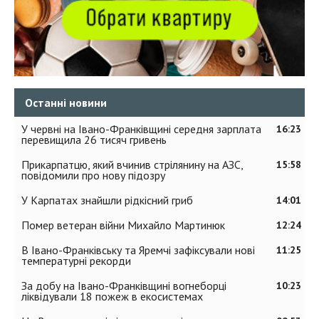
Останні новини
У червні на Івано-Франківщині середня зарплата
16:23
перевищила 26 тисяч гривень
Прикарпатцю, який вчинив стрілянину на АЗС,
15:58
повідомили про нову підозру
У Карпатах знайшли рідкісний гриб
14:01
Помер ветеран війни Михайло Мартинюк
12:24
В Івано-Франківську та Яремчі зафіксували нові
11:25
температурні рекорди
За добу на Івано-Франківщині вогнеборці
10:23
ліквідували 18 пожеж в екосистемах