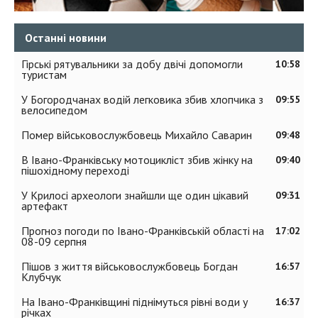
Останні новини
Гірські рятувальники за добу двічі допомогли
10:58
туристам
У Богородчанах водій легковика збив хлопчика з
09:55
велосипедом
Помер військовослужбовець Михайло Саварин
09:48
В Івано-Франківську мотоцикліст збив жінку на
09:40
пішохідному переході
У Крилосі археологи знайшли ще один цікавий
09:31
артефакт
Прогноз погоди по Івано-Франківській області на
17:02
08-09 серпня
Пішов з життя військовослужбовець Богдан
16:57
Клубчук
На Івано-Франківщині піднімуться рівні води у
16:37
річках