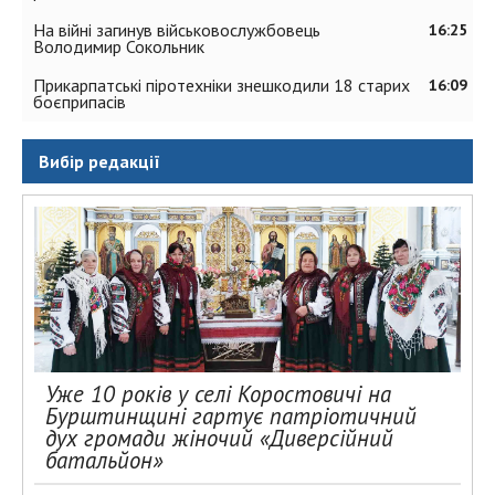
На війні загинув військовослужбовець
16:25
Володимир Сокольник
Прикарпатські піротехніки знешкодили 18 старих
16:09
боєприпасів
Вибір редакції
Уже 10 років у селі Коростовичі на
Бурштинщині гартує патріотичний
дух громади жіночий «Диверсійний
батальйон»