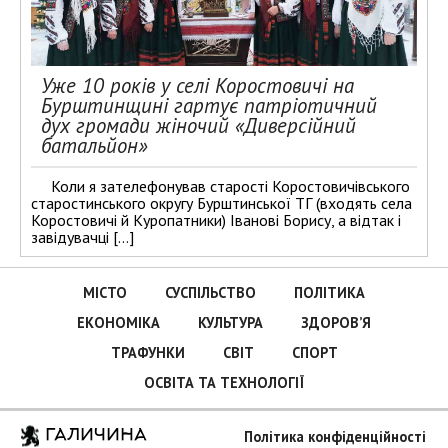
Уже 10 років у селі Коростовичі на
Бурштинщині гартує патріотичний
дух громади жіночий «Диверсійний
батальйон»
Коли я зателефонував старості Коростовичівського
старостинського округу Бурштинської ТГ (входять села
Коростовичі й Куропатники) Іванові Борису, а відтак і
завідувачці […]
МІСТО
СУСПІЛЬСТВО
ПОЛІТИКА
ЕКОНОМІКА
КУЛЬТУРА
ЗДОРОВ’Я
ТРАФУНКИ
СВІТ
СПОРТ
ОСВІТА ТА ТЕХНОЛОГІЇ
ГАЛИЧИНА
Політика конфіденційності