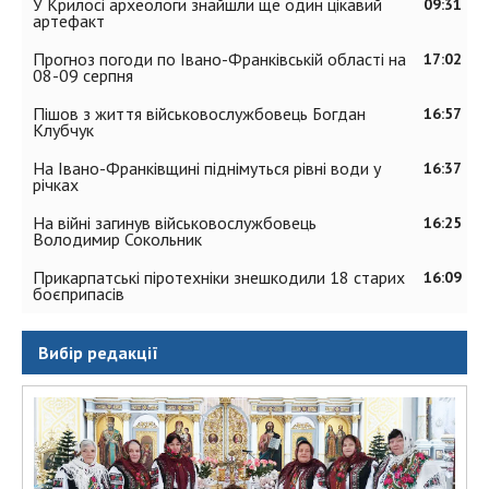
У Крилосі археологи знайшли ще один цікавий
09:31
артефакт
Прогноз погоди по Івано-Франківській області на
17:02
08-09 серпня
Пішов з життя військовослужбовець Богдан
16:57
Клубчук
На Івано-Франківщині піднімуться рівні води у
16:37
річках
На війні загинув військовослужбовець
16:25
Володимир Сокольник
Прикарпатські піротехніки знешкодили 18 старих
16:09
боєприпасів
Вибір редакції