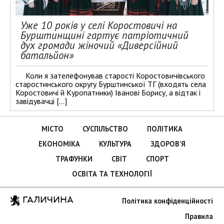
Уже 10 років у селі Коростовичі на
Бурштинщині гартує патріотичний
дух громади жіночий «Диверсійний
батальйон»
Коли я зателефонував старості Коростовичівського
старостинського округу Бурштинської ТГ (входять села
Коростовичі й Куропатники) Іванові Борису, а відтак і
завідувачці […]
МІСТО
СУСПІЛЬСТВО
ПОЛІТИКА
ЕКОНОМІКА
КУЛЬТУРА
ЗДОРОВ’Я
ТРАФУНКИ
СВІТ
СПОРТ
ОСВІТА ТА ТЕХНОЛОГІЇ
ГАЛИЧИНА
Політика конфіденційності
Правила