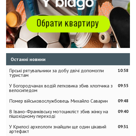
Останні новини
Гірські рятувальники за добу двічі допомогли
10:58
туристам
У Богородчанах водій легковика збив хлопчика з
09:55
велосипедом
Помер військовослужбовець Михайло Саварин
09:48
В Івано-Франківську мотоцикліст збив жінку на
09:40
пішохідному переході
У Крилосі археологи знайшли ще один цікавий
09:31
артефакт