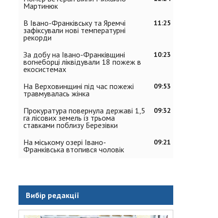
Мартинюк
В Івано-Франківську та Яремчі
11:25
зафіксували нові температурні
рекорди
За добу на Івано-Франківщині
10:23
вогнеборці ліквідували 18 пожеж в
екосистемах
На Верховинщині під час пожежі
09:53
травмувалась жінка
Прокуратура повернула державі 1,5
09:32
га лісових земель із трьома
ставками поблизу Березівки
На міському озері Івано-
09:21
Франківська втопився чоловік
Вибір редакції