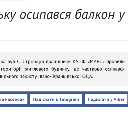
ьку осипався балкон у
 на вул. С. Стрільців працівники КУ ІФ «МАРС» провели
території житлового будинку, де частково осипався
вільного захисту Івано-Франківської ОДА.
на Facebook
Надіслати в Telegram
Надіслати у Viber