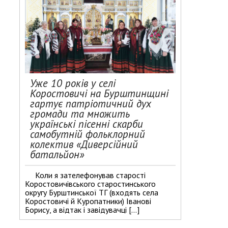
Уже 10 років у селі
Коростовичі на Бурштинщині
гартує патріотичний дух
громади та множить
українські пісенні скарби
самобутній фольклорний
колектив «Диверсійний
батальйон»
Коли я зателефонував старості
Коростовичівського старостинського
округу Бурштинської ТГ (входять села
Коростовичі й Куропатники) Іванові
Борису, а відтак і завідувачці […]