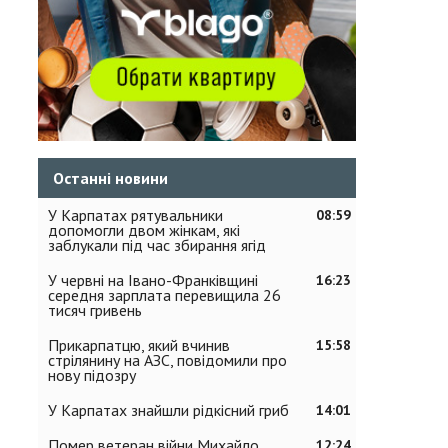
Останні новини
У Карпатах рятувальники
08:59
допомогли двом жінкам, які
заблукали під час збирання ягід
У червні на Івано-Франківщині
16:23
середня зарплата перевищила 26
тисяч гривень
Прикарпатцю, який вчинив
15:58
стрілянину на АЗС, повідомили про
нову підозру
У Карпатах знайшли рідкісний гриб
14:01
Помер ветеран війни Михайло
12:24