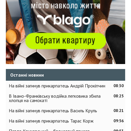
Останні новини
На війні загинув прикарпатець Андрій Прокіпчин
08:30
В Івано-Франківську водійка легковика збила
08:25
хлопця на самокаті
На війні загинув прикарпатець Василь Круль
08:21
На війні загинув прикарпатець Тарас Корж
09:56
Павло Круховський – бронзовий призер
09:53