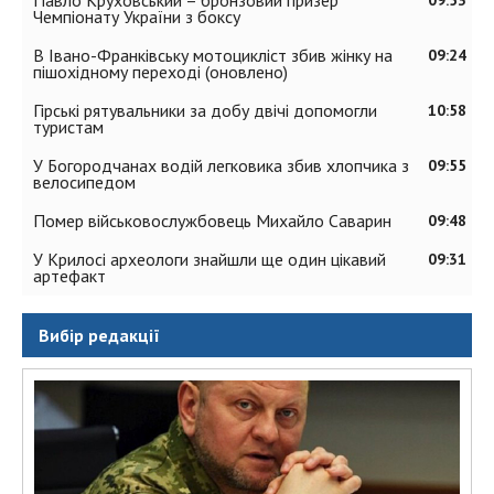
Чемпіонату України з боксу
В Івано-Франківську мотоцикліст збив жінку на
09:24
пішохідному переході (оновлено)
Гірські рятувальники за добу двічі допомогли
10:58
туристам
У Богородчанах водій легковика збив хлопчика з
09:55
велосипедом
Помер військовослужбовець Михайло Саварин
09:48
У Крилосі археологи знайшли ще один цікавий
09:31
артефакт
Вибір редакції