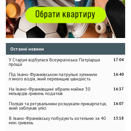
Останні новини
У Старуні відбулася Всеукраїнська Патріарша
17:04
проща
Під Івано-Франківськом патрульні зупинили
16:40
п’яного водія, який перевищив швидкість
На Івано-Франківщині зібрали майже 30
16:37
мільярдів гривень податків
Поліція та рятувальники розшукали прикарпатця,
16:07
який заблукав улісі
В Івано-Франківську побудують котельню за 40
15:18
млн. гривень