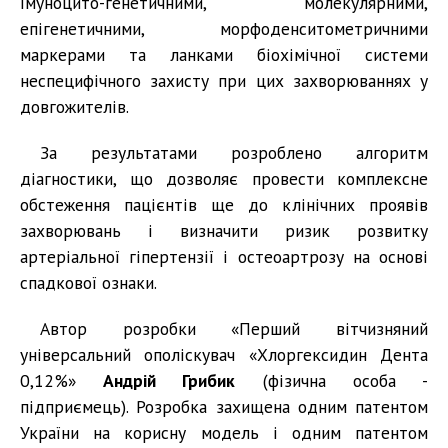
імуноцито-генетичними, молекулярними,
епігенетичними, морфоденситометричними
маркерами та ланками біохімічної системи
неспецифічного захисту при цих захворюваннях у
довгожителів.
За результатами розроблено алгоритм
діагностики, що дозволяє провести комплексне
обстеження пацієнтів ще до клінічних проявів
захворювань і визначити ризик розвитку
артеріальної гіпертензії і остеоартрозу на основі
спадкової ознаки.
Автор розробки «Перший вітчизняний
універсальний ополіскувач «Хлоргексидин Дента
0,12%»
Андрій Грибик
(фізична особа -
підприємець). Розробка захищена одним патентом
України на корисну модель і одним патентом