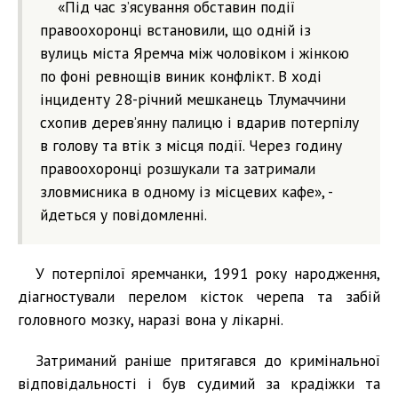
«Під час з’ясування обставин події
правоохоронці встановили, що одній із
вулиць міста Яремча між чоловіком і жінкою
по фоні ревнощів виник конфлікт. В ході
інциденту 28-річний мешканець Тлумаччини
схопив дерев’янну палицю і вдарив потерпілу
в голову та втік з місця події. Через годину
правоохоронці розшукали та затримали
зловмисника в одному із місцевих кафе», -
йдеться у повідомленні.
У потерпілої яремчанки, 1991 року народження,
діагностували перелом кісток черепа та забій
головного мозку, наразі вона у лікарні.
Затриманий раніше притягався до кримінальної
відповідальності і був судимий за крадіжки та