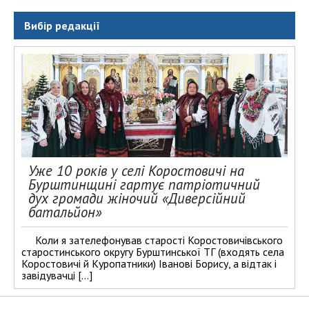
Вибір редакції
Уже 10 років у селі Коростовичі на
Бурштинщині гартує патріотичний
дух громади жіночий «Диверсійний
батальйон»
Коли я зателефонував старості Коростовичівського
старостинського округу Бурштинської ТГ (входять села
Коростовичі й Куропатники) Іванові Борису, а відтак і
завідувачці […]