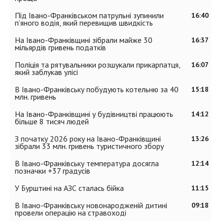
Під Івано-Франківськом патрульні зупинили
16:40
п’яного водія, який перевищив швидкість
На Івано-Франківщині зібрали майже 30
16:37
мільярдів гривень податків
Поліція та рятувальники розшукали прикарпатця,
16:07
який заблукав улісі
В Івано-Франківську побудують котельню за 40
15:18
млн. гривень
На Івано-Франківщині у будівництві працюють
14:12
більше 8 тисяч людей
З початку 2026 року на Івано-Франківщині
13:26
зібрали 33 млн. гривень туристичного збору
В Івано-Франківську температура досягла
12:14
позначки +37 градусів
У Бурштині на АЗС сталась бійка
11:15
В Івано-Франківську новонародженій дитині
09:18
провели операцію на стравоході