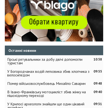
Останні новини
Гірські рятувальники за добу двічі допомогли
10:58
туристам
У Богородчанах водій легковика збив хлопчика з
09:55
велосипедом
Помер військовослужбовець Михайло Саварин
09:48
В Івано-Франківську мотоцикліст збив жінку на
09:40
пішохідному переході
У Крилосі археологи знайшли ще один цікавий
09:31
артефакт