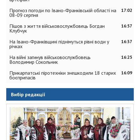
Прогноз погоди по Івано-Франківській області на
17:02
08-09 серпня
Пішов з життя військовослужбовець Богдан
16:57
Клубчук
На Івано-Франківщині піднімуться рівні води у
16:37
річках
На війні загинув військовослужбовець
16:25
Володимир Сокольник
Прикарпатські піротехніки знешкодили 18 старих
16:09
боєприпасів
Вибір редакції