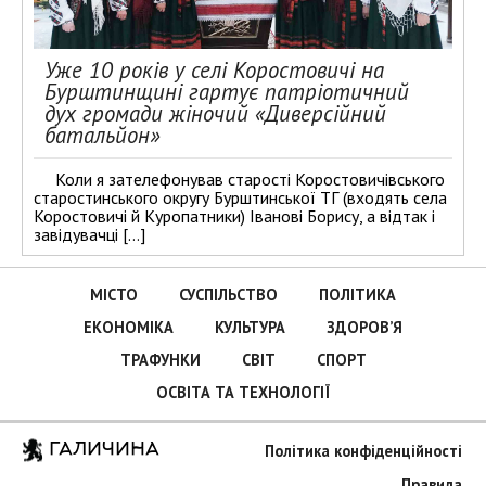
Уже 10 років у селі Коростовичі на
Бурштинщині гартує патріотичний
дух громади жіночий «Диверсійний
батальйон»
Коли я зателефонував старості Коростовичівського
старостинського округу Бурштинської ТГ (входять села
Коростовичі й Куропатники) Іванові Борису, а відтак і
завідувачці […]
МІСТО
СУСПІЛЬСТВО
ПОЛІТИКА
ЕКОНОМІКА
КУЛЬТУРА
ЗДОРОВ’Я
ТРАФУНКИ
СВІТ
СПОРТ
ОСВІТА ТА ТЕХНОЛОГІЇ
ГАЛИЧИНА
Політика конфіденційності
Правила