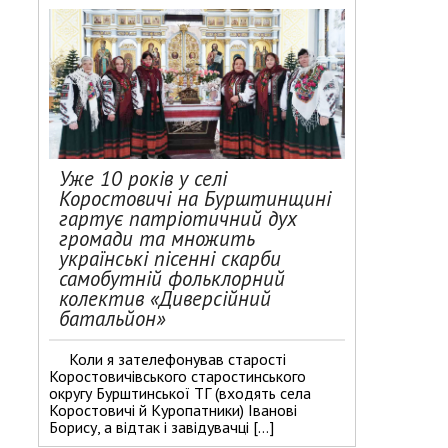
Уже 10 років у селі
Коростовичі на Бурштинщині
гартує патріотичний дух
громади та множить
українські пісенні скарби
самобутній фольклорний
колектив «Диверсійний
батальйон»
Коли я зателефонував старості
Коростовичівського старостинського
округу Бурштинської ТГ (входять села
Коростовичі й Куропатники) Іванові
Борису, а відтак і завідувачці […]