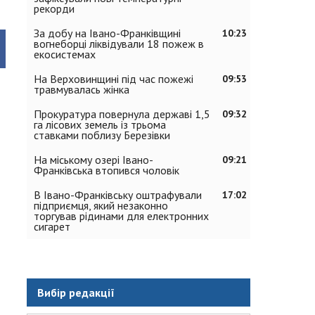
рекорди
За добу на Івано-Франківщині
10:23
вогнеборці ліквідували 18 пожеж в
екосистемах
На Верховинщині під час пожежі
09:53
травмувалась жінка
Прокуратура повернула державі 1,5
09:32
га лісових земель із трьома
ставками поблизу Березівки
На міському озері Івано-
09:21
Франківська втопився чоловік
В Івано-Франківську оштрафували
17:02
підприємця, який незаконно
торгував рідинами для електронних
сигарет
Вибір редакції