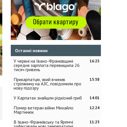
Останні новини
У червні на Івано-Франківщині
16:23
середня зарплата перевищила 26
тисяч гривень
Прикарпатцю, який вчинив
15:58
стрілянину на АЗС, повідомили про
нову підозру
У Карпатах знайшли рідкісний гриб
14:01
Помер ветеран війни Михайло
12:24
Мартинюк
В Івано-Франківську та Яремчі
11:25
зафіксували нові температурні