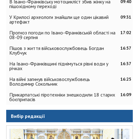
В Івано-Франківську мотоцикліст збив жінку на
09:40
пішохідному переході
У Крилосі археологи знайшли ще один цікавий
09:31
артефакт
Прогноз погоди по Івано-Франківській області на
17:02
08-09 серпня
Пішов з життя військовослужбовець Богдан
16:57
Клубчук
На Івано-Франківщині піднімуться рівні води у
16:37
річках
На війні загинув військовослужбовець
16:25
Володимир Сокольник
Прикарпатські піротехніки знешкодили 18 старих
16:09
боєприпасів
Вибір редакції