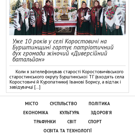
Уже 10 років у селі Коростовичі на
Бурштинщині гартує патріотичний
дух громади жіночий «Диверсійний
батальйон»
Коли я зателефонував старості Коростовичівського
старостинського округу Бурштинської ТГ (входять села
Коростовичі й Куропатники) Іванові Борису, а відтак і
завідувачці […]
МІСТО
СУСПІЛЬСТВО
ПОЛІТИКА
ЕКОНОМІКА
КУЛЬТУРА
ЗДОРОВ’Я
ТРАФУНКИ
СВІТ
СПОРТ
ОСВІТА ТА ТЕХНОЛОГІЇ