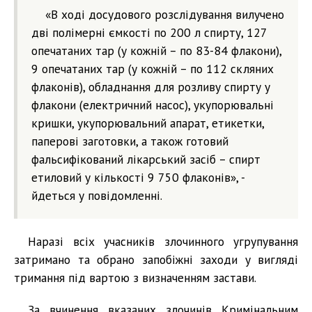
«В ході досудового розслідування вилучено
дві полімерні ємкості по 200 л спирту, 127
опечатаних тар (у кожній – по 83-84 флакони),
9 опечатаних тар (у кожній – по 112 скляних
флаконів), обладнання для розливу спирту у
флакони (електричний насос), укупорювальні
кришки, укупорювальний апарат, етикетки,
паперові заготовки, а також готовий
фальсифікований лікарський засіб – спирт
етиловий у кількості 9 750 флаконів», -
йдеться у повідомленні.
Наразі всіх учасників злочинного угрупування
затримано та обрано запобіжні заходи у вигляді
тримання під вартою з визначенням застави.
За вчинення вказаних злочинів Кримінальним