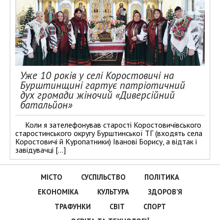
Уже 10 років у селі Коростовичі на
Бурштинщині гартує патріотичний
дух громади жіночий «Диверсійний
батальйон»
Коли я зателефонував старості Коростовичівського
старостинського округу Бурштинської ТГ (входять села
Коростовичі й Куропатники) Іванові Борису, а відтак і
завідувачці […]
МІСТО
СУСПІЛЬСТВО
ПОЛІТИКА
ЕКОНОМІКА
КУЛЬТУРА
ЗДОРОВ’Я
ТРАФУНКИ
СВІТ
СПОРТ