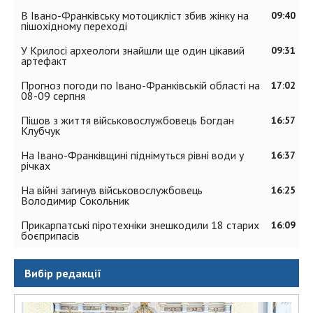
В Івано-Франківську мотоцикліст збив жінку на
09:40
пішохідному переході
У Крилосі археологи знайшли ще один цікавий
09:31
артефакт
Прогноз погоди по Івано-Франківській області на
17:02
08-09 серпня
Пішов з життя військовослужбовець Богдан
16:57
Клубчук
На Івано-Франківщині піднімуться рівні води у
16:37
річках
На війні загинув військовослужбовець
16:25
Володимир Сокольник
Прикарпатські піротехніки знешкодили 18 старих
16:09
боєприпасів
Вибір редакції