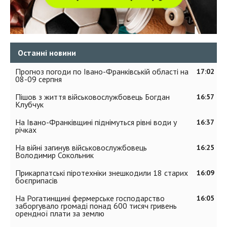
Останні новини
Прогноз погоди по Івано-Франківській області на
17:02
08-09 серпня
Пішов з життя військовослужбовець Богдан
16:57
Клубчук
На Івано-Франківщині піднімуться рівні води у
16:37
річках
На війні загинув військовослужбовець
16:25
Володимир Сокольник
Прикарпатські піротехніки знешкодили 18 старих
16:09
боєприпасів
На Рогатинщині фермерське господарство
16:05
заборгувало громаді понад 600 тисяч гривень
орендної плати за землю