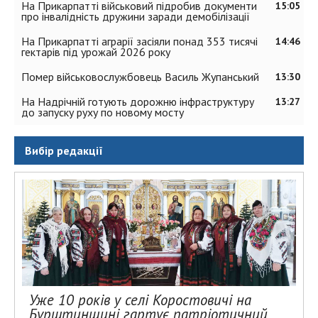
На Прикарпатті військовий підробив документи
15:05
про інвалідність дружини заради демобілізації
На Прикарпатті аграрії засіяли понад 353 тисячі
14:46
гектарів під урожай 2026 року
Помер військовослужбовець Василь Жупанський
13:30
На Надрічній готують дорожню інфраструктуру
13:27
до запуску руху по новому мосту
Вибір редакції
Уже 10 років у селі Коростовичі на
Бурштинщині гартує патріотичний