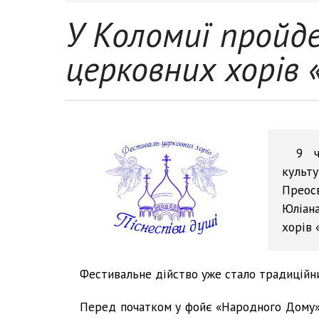
У Коломиї пройд
церковних хорів 
9 ч
культ
Преос
Юліан
хорів 
Фестивальне дійство уже стало традиційним
Перед початком у фойє «Народного Дому»