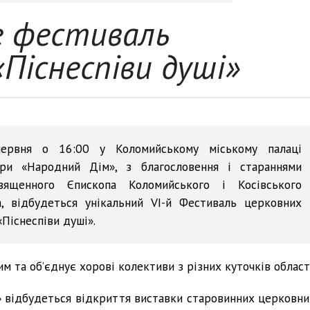
е фестиваль
«Піснеспіви душі»
ервня о 16:00 у Коломийському міському палаці
ури «Народний Дім», з благословення і стараннями
вященного Єпископа Коломийського і Косівського
а, відбудеться унікальний VІ-й Фестиваль церковних
«Піснеспіви душі».
 та об’єднує хорові колективи з різних куточків області
 відбудеться відкриття виставки старовинних церковни