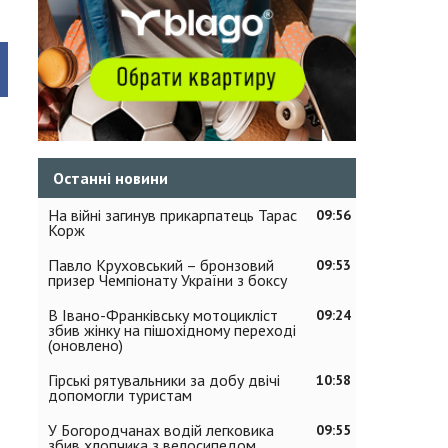
Останні новини
На війні загинув прикарпатець Тарас
09:56
Корж
Павло Круховський – бронзовий
09:53
призер Чемпіонату України з боксу
В Івано-Франківську мотоцикліст
09:24
збив жінку на пішохідному переході
(оновлено)
Гірські рятувальники за добу двічі
10:58
допомогли туристам
У Богородчанах водій легковика
09:55
збив хлопчика з велосипедом