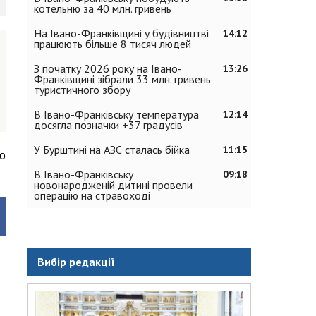
котельню за 40 млн. гривень
На Івано-Франківщині у будівництві
14:12
працюють більше 8 тисяч людей
З початку 2026 року на Івано-
13:26
Франківщині зібрали 33 млн. гривень
туристичного збору
В Івано-Франківську температура
12:14
досягла позначки +37 градусів
У Бурштині на АЗС сталась бійка
11:15
о
В Івано-Франківську
09:18
новонародженій дитині провели
операцію на стравоході
Вибір редакції