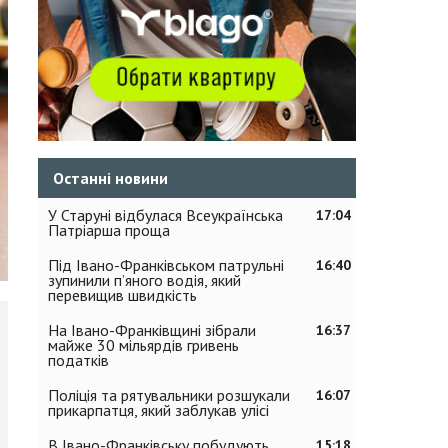
Останні новини
У Старуні відбулася Всеукраїнська
17:04
Патріарша проща
Під Івано-Франківськом патрульні
16:40
зупинили п’яного водія, який
перевищив швидкість
На Івано-Франківщині зібрали
16:37
майже 30 мільярдів гривень
податків
Поліція та рятувальники розшукали
16:07
прикарпатця, який заблукав улісі
В Івано-Франківську побудують
15:18