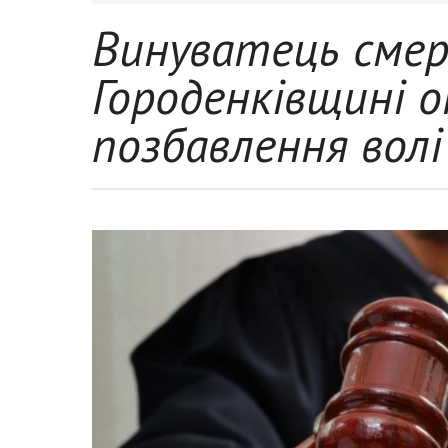
Винуватець смер
Городенківщині о
позбавлення волі