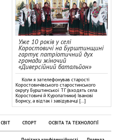
Уже 10 років у селі
Коростовичі на Бурштинщині
гартує патріотичний дух
громади жіночий
«Диверсійний батальйон»
Коли я зателефонував старості
Коростовичівського старостинського
округу Бурштинської ТГ (входять села
Коростовичі й Куропатники) Іванові
Борису, а відтак і завідувачці […]
СВІТ
СПОРТ
ОСВІТА ТА ТЕХНОЛОГІЇ
Політика конфіденційності
Правила