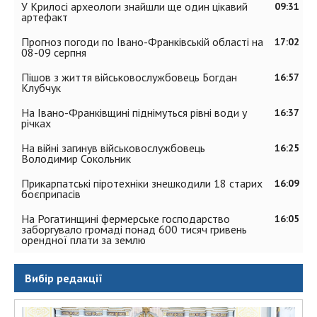
У Крилосі археологи знайшли ще один цікавий
09:31
артефакт
Прогноз погоди по Івано-Франківській області на
17:02
08-09 серпня
Пішов з життя військовослужбовець Богдан
16:57
Клубчук
На Івано-Франківщині піднімуться рівні води у
16:37
річках
На війні загинув військовослужбовець
16:25
Володимир Сокольник
Прикарпатські піротехніки знешкодили 18 старих
16:09
боєприпасів
На Рогатинщині фермерське господарство
16:05
заборгувало громаді понад 600 тисяч гривень
орендної плати за землю
Вибір редакції