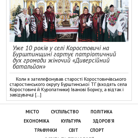
Уже 10 років у селі Коростовичі на
Бурштинщині гартує патріотичний
дух громади жіночий «Диверсійний
батальйон»
Коли я зателефонував старості Коростовичівського
старостинського округу Бурштинської ТГ (входять села
Коростовичі й Куропатники) Іванові Борису, а відтак і
завідувачці […]
МІСТО
СУСПІЛЬСТВО
ПОЛІТИКА
ЕКОНОМІКА
КУЛЬТУРА
ЗДОРОВ’Я
ТРАФУНКИ
СВІТ
СПОРТ