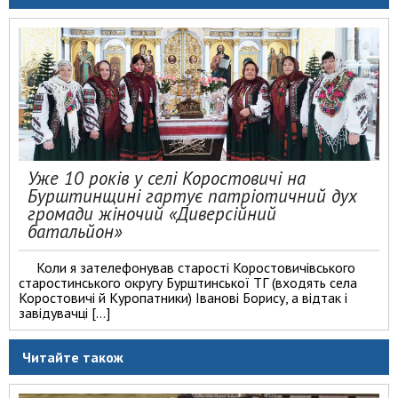
Уже 10 років у селі Коростовичі на
Бурштинщині гартує патріотичний дух
громади жіночий «Диверсійний
батальйон»
Коли я зателефонував старості Коростовичівського
старостинського округу Бурштинської ТГ (входять села
Коростовичі й Куропатники) Іванові Борису, а відтак і
завідувачці […]
Читайте також