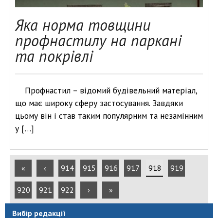
Яка норма товщини
профнастилу на паркані
та покрівлі
Профнастил – відомий будівельний матеріал,
що має широку сферу застосування. Завдяки
цьому він і став таким популярним та незамінним
у […]
«
‹
914
915
916
917
918
919
920
921
922
›
»
Вибір редакції