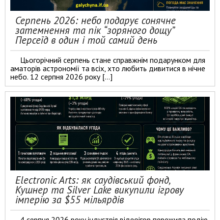
Серпень 2026: небо подарує сонячне
затемнення та пік “зоряного дощу”
Персеїд в один і той самий день
Цьогорічний серпень стане справжнім подарунком для
аматорів астрономії та всіх, хто любить дивитися в нічне
небо. 12 серпня 2026 року […]
Electronic Arts: як саудівський фонд,
Кушнер та Silver Lake викупили ігрову
імперію за $55 мільярдів
4 серпня 2026 року індустрія відеоігор пережила подію,