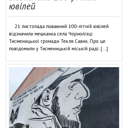
ювілей
21 листопада поважний 100-літній ювілей
відзначила мешканка села Чорнолізці
Тисменицької громади Текля Савик. Про це
повідомили у Тисменицькій міській раді. […]