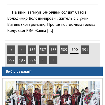
На війні загинув 38-річний солдат Стасів
Володимир Володимирович, житель с. Лужки
Витвицької громади,. Про це повідомила голова
Калуської РВА Жанна […]
«
‹
586
587
588
589
590
591
592
593
594
›
»
Вибір редакції