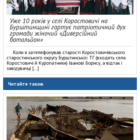
Уже 10 років у селі Коростовичі на
Бурштинщині гартує патріотичний дух
громади жіночий «Диверсійний
батальйон»
Коли я зателефонував старості Коростовичівського
старостинського округу Бурштинської ТГ (входять села
Коростовичі й Куропатники) Іванові Борису, а відтак і
завідувачці […]
Читайте також